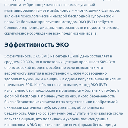
переноса эмбрионов; • качества спермы; • условий
культивирования гамет и эмбрионов, • многих других факторов,
включая психологический настрой бесплодной супружеской
пары. От больных при лечении методом ЭКО (IVF) требуется
большое терпение, дисциплинированность и неукоснительное,
скрупулезное соблюдение всех предписаний врача.
Эффективность ЭКО
Эффективность ЭКО (IVF) на сегодняшний день составляет в
среднем 20-30%, но в некоторых центрах превышает 50%. Это
очень высокий процент, особенно если вспомнить, что
вероятность зачатия в естественном цикле у совершенно
здоровых мужчины и женщины в одном копулятивном цикле не
превышает 30%. Как было сказано выше, метод ЭКО (IVF)
изначально был предложен и применялся у больных с трубной
формой бесплодия, причем у тех из них, у кого беременность
была абсолютно исключена из-за отсутствия или необратимой
окклюзии маточных труб, т.е. у женщин, обреченных на
бездетность. Однако со временем результаты его оказалась столь
впечатляющими, что появилась и укоренилась тенденция
использовать ЭКО практически при всех формах бесплодия, а