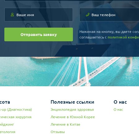
Нажимая на кнопку, вы даете сог
Отправить заявку
соглашаетесь c
политикой конф
сота
Полезные ссылки
О нас
-up (Диагностика)
Энциклопедия здоровья
О нас
тическая хирургия
Лечение в Южной Корее
эйджинг
Лечение в Китае
атология
Отзывы