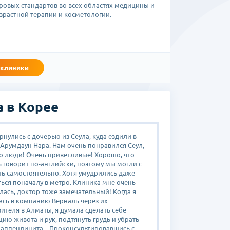
овых стандартов во всех областях медицины и
растной терапии и косметологии.
 клиники
 в Корее
рнулись с дочерью из Сеула, куда ездили в
Арумдаун Нара. Нам очень понравился Сеул,
о люди! Очень приветливые! Хорошо, что
 говорит по-английски, поэтому мы могли с
ть самостоятельно. Хотя умудрились даже
ься поначалу в метро. Клиника мне очень
ась, доктор тоже замечательный! Когда я
ась в компанию Верналь через их
ителя в Алматы, я думала сделать себе
ию живота и рук, подтянуть грудь и убрать
 аппендицита. Проконсультировавшись с