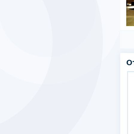
ацией, ее «Банобаги» заработала благодаря своему
и их безопасности.
О