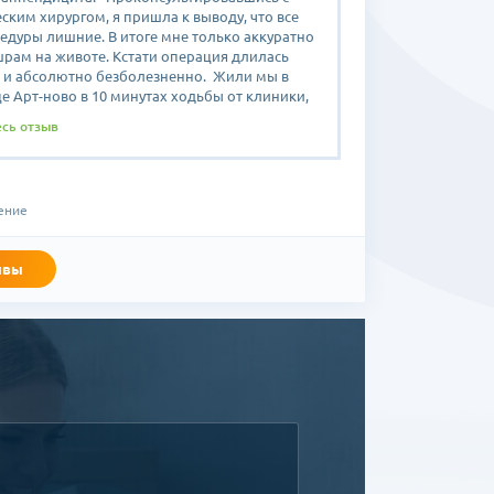
ским хирургом, я пришла к выводу, что все
едуры лишние. В итоге мне только аккуратно
шрам на животе. Кстати операция длилась
а, и абсолютно безболезненно. Жили мы в
е Арт-ново в 10 минутах ходьбы от клиники,
ь удобно.
есь отзыв
на разведку съездили на такси до клиники, а
же пешком ходили. Единственный минус в
е - застоявшийся запах сигарет в нашем
 С кухней тоже проблем не было. В общем
ение
нам с дочей понравилась!
ывы