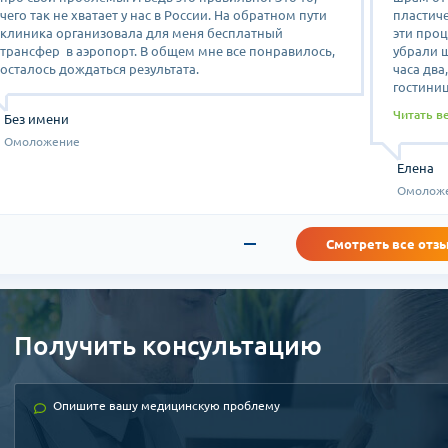
чего так не хватает у нас в России. На обратном пути
пластиче
клиника организовала для меня бесплатный
эти проц
трансфер в аэропорт. В общем мне все понравилось,
убрали 
осталось дождаться результата.
часа дв
гостиниц
что очен
Читать в
Без имени
Сначала 
потом у
Омоложение
гостиниц
Елена
номере.
Омолож
поездка 
Елена
Смотреть все отз
Получить консультацию