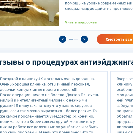
помощь на уровне современных мир
специализирующийся на противовоз
Читать подробнее
Смотреть все
тзывы о процедурах антиэйджинга
Поездкой в клинику JK я осталась очень довольна.
Вчера ве
Очень хорошая клиника, отзывчивый персонал,
клинику 
девочки-консультанты просто прелесть!!!
особенн
После операции ничего не болело. Доктор Пэ - очень
моя дочь
милый и интеллигентный человек, с нежными
ней гуля
руками! Я пишу так, потому что у наших хирургов
заблудит
руки, если так можно выразиться - более резкие. То
понравил
же самое прослеживается у медсестер. Я, конечно,
обратил
понимаю, что в Корее совсем другой менталитет: у
представ
них на работе все должны мило улыбаться и забыть
липосакц
про свои проблемы. И ведь это правильно! Это то,
шрам от