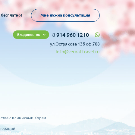
 бесплатно!
Мне нужна консультация
8
914 960 1210
Владивосток
ул.Острякова 13б оф.708
info@vernal-travel.ru
рстве с клиниками Кореи.
операций