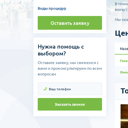
В тече
Виды процедур
внизу 
Мы ока
Оставить заявку
Цен
Нужна помощь с
Наз
выбором?
Гене
Оставьте заявку, мы свяжемся с
вами и проконсультируем по всем
Омо
вопросам
Т
Заказать звонок
ской хирургии «Банобаги»
астической хирургии в Сеуле. Это известная и надежная