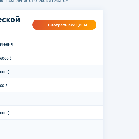
, избавление от отеков и гематом.
еской
Смотреть все цены
ечения
16000 $
3000 $
00 $
5000 $