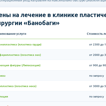
еоперационный уход направлен на максимально быструю реабилитацию
ены на лечение в клинике пластич
ирургии «Банобаги»
менование услуги
Стоимость л
мопластика (пластика груди)
от 2300 до 
фаропластика (пластика век)
от 2000 до 
рекция фигуры (Липосакция)
от 900 до 90
риаз
по запросу
пластика (пластика носа)
от 3000 до 
пеция
по запросу