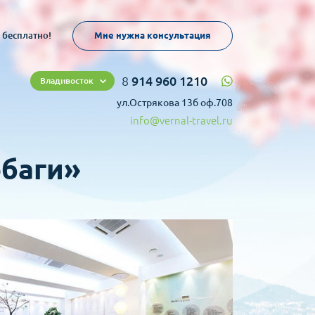
 бесплатно!
Мне нужна консультация
8
914 960 1210
Владивосток
ул.Острякова 13б оф.708
info@vernal-travel.ru
обаги»