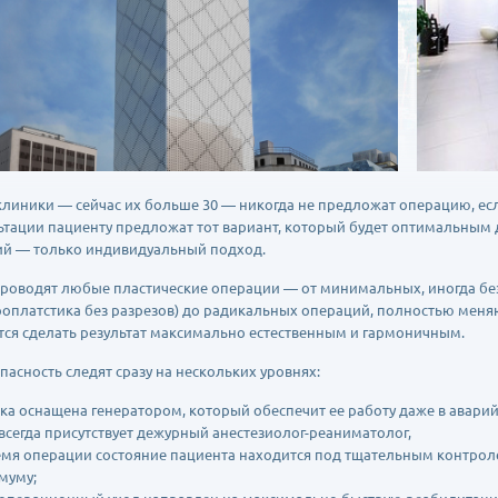
клиники — сейчас их больше 30 — никогда не предложат операцию, есл
ьтации пациенту предложат тот вариант, который будет оптимальным д
й — только индивидуальный подход.
проводят любые пластические операции — от минимальных, иногда б
оплатстика без разрезов) до радикальных операций, полностью меня
тся сделать результат максимально естественным и гармоничным.
пасность следят сразу на нескольких уровнях:
ика оснащена генератором, который обеспечит ее работу даже в авари
ь всегда присутствует дежурный анестезиолог-реаниматолог,
ремя операции состояние пациента находится под тщательным контро
муму;