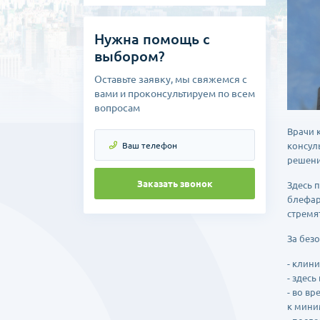
Нужна помощь с
выбором?
Оставьте заявку, мы свяжемся с
вами и проконсультируем по всем
вопросам
Врачи 
консул
решени
Заказать звонок
Здесь 
блефар
стремя
За безо
- клин
- здес
- во в
к мини