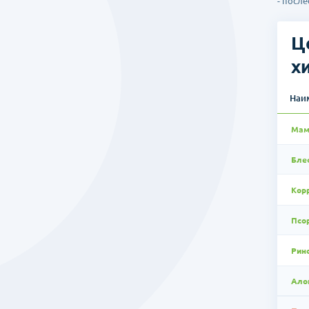
- посл
Ц
х
Наи
Мам
Бле
Кор
Псо
Рино
Ало