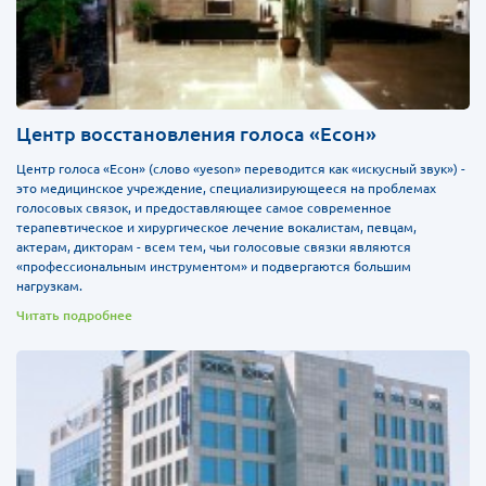
Центр восстановления голоса «Есон»
Центр голоса «Есон» (слово «yeson» переводится как «искусный звук») -
это медицинское учреждение, специализирующееся на проблемах
голосовых связок, и предоставляющее самое современное
терапевтическое и хирургическое лечение вокалистам, певцам,
актерам, дикторам - всем тем, чьи голосовые связки являются
«профессиональным инструментом» и подвергаются большим
нагрузкам.
Читать подробнее