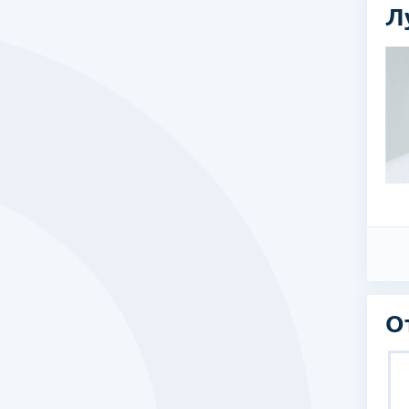
Л
ыря, роботизированная и лапароскопическая хирургия,
ого пузыря, химиотерапия при урологических заболеваниях,
стательной железы
кой школы Университета Ханянг
ской школы Университета Ханянг
итета Ханянг
 Языков, Отделение Французской филологии
е по чрескожной нефролитотприпсии при Американской
ятельность:
е Ханянг, интернатура
е Ханянг, резидендатура
нская Школа Отделение Урологии, лектор
О
нская Школа Отделение Урологии клинический сотрудник
 Больница при Университете Ханянг, Отделение Урологии
Если вы думаете, что старость за горами, - очень
.
ошибаетесь! Лег - встал - с Новым годом!.. И вот уже
просыпаешься утром с трудом, вечером заснуть не