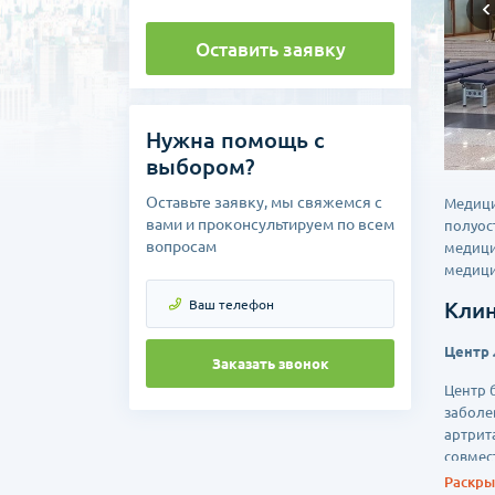
Оставить заявку
Нужна помощь с
выбором?
Оставьте заявку, мы свяжемся с
Медици
вами и проконсультируем по всем
полуос
вопросам
медици
медици
Клин
Центр 
Заказать звонок
Центр 
заболе
артрит
совмес
Японии
Раскрыт