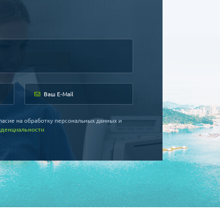
ности!)
 уже знаю, как будет организована плановая
на очередную диагностику. Только
», и только «ХАНЯНГ».
отрудникам компании успехов!
ласие на обработку персональных данных и
иденциальности