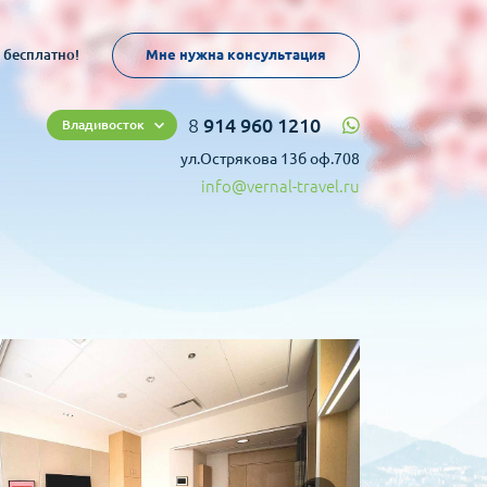
 бесплатно!
Мне нужна консультация
8
914 960 1210
Владивосток
ул.Острякова 13б оф.708
info@vernal-travel.ru