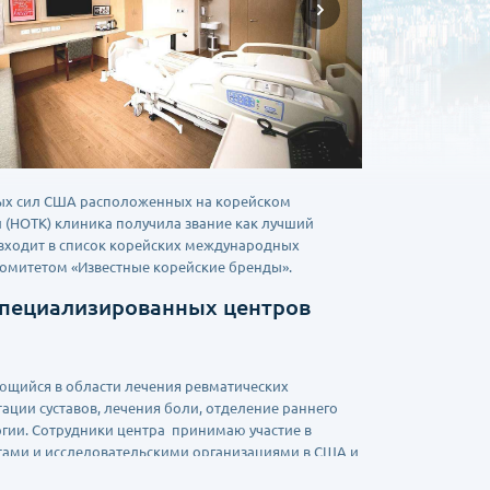
ных сил США расположенных на корейском
 (НОТК) клиника получила звание как лучший
входит в список корейских международных
комитетом «Известные корейские бренды».
специализированных центров
рующийся в области лечения ревматических
ации суставов, лечения боли, отделение раннего
гии. Сотрудники центра принимаю участие в
етами и исследовательскими организациями в США и