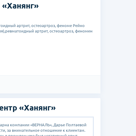
 «Ханянг»
тоидный артрит, остеоартроз, феноме Рейно
я),ревматоидный артрит, остеоартроз, феномен
деления Университета Ханянг
тделения Университета Ханянг
анянг
олледж им.Вейля, Корнельский Университет,
сора отделения ревматологии Больницы при
орейского Сообщества терапевтов
а ревматологов
ентр «Ханянг»
телей подагры Корейского Сообщества
дарна компании «ВЕРНАЛЬ», Дарье Полтаевой
Спасибо Верналь
сти, за внимательное отношение к клиентам.
организацию мое
ку, в прошлом уже был негативный опыт
Все прошло хоро