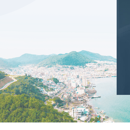
депрессию от груза невыполненных дел.
К
Но спасибо старшей дочери – сначала она помогала
и
мне проходить всевозможные МРТ, КТ и УЗИ во
Владивостоке, но сравнивая не совпадающие у
разных врачей диагнозы, пришла к выводу, что меня
надо отправить на обследование за границу.
Выбрали Южную Корею, клинику "Ханянг": лететь
недалеко, приемлемо цене, цивилизация и отзывы о
клиниках очень хорошие. Все оформили в компании
«Верналь». Выяснилось, что у меня закончился
загранпаспорт, но «Верналь» и тут быстро пришла на
помощь. Мне написали официальное письмо для
паспортной службы, что мне с таким-то диагнозом
нужно срочно на обследование за границу. Вы не
у
поверите! Оказывается, наши госслужбы умеют
работать быстро - мне сделали з/п всего за 5 дней.
И вот мы - я и моя сватья, тоже решившая проверить
здоровье, в самолете. Как оказалось, из Владивостока
до Сеула на авиакомпании «Азиана» цены весьма
демократичные. А в полете всего-то два часа.
В аэропорту Сеула нас встретил переводчик Виталий,
русский кореец, переехал на историческую родину,
прекрасно говорит на обоих языках. Он помог нам
тут же в аэропорту взять в аренду сотовые телефоны,
чтобы дешевле было звонить, и обменять деньги. И