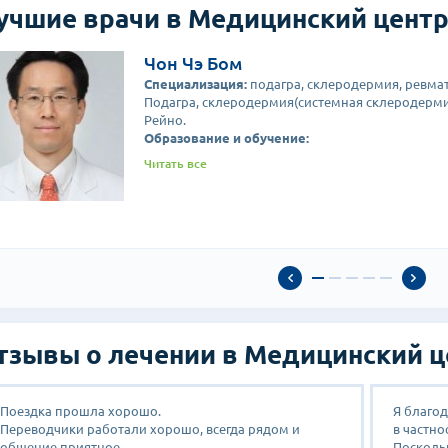
учшие врачи в Медицинский центр
Чон Чэ Бом
Специализация:
подагра, склеродермия, ревма
Подагра, склеродермия(системная склеродерми
Рейно.
Образование и обучение:
Доктор медицинских наук Терапевтического От
Читать все
Магистр медицинских наук Терапевтического О
Бакалавр Медицинской Школы Университета Х
Больница специальной хирургии Медицинский к
Нью-Йорк,США
Университет Вашингтона, Сиэтл, США
На данный момент занимает должность профес
Университете Ханянг.
Академическая деятельность и награды:
Директор Отдела по профессиональной этике К
Редакционный директор Корейского Сообществ
тзывы о лечении в Медицинский ц
Почетный председатель Ассоциации исследова
Поездка прошла хорошо.
Я благо
Переводчики работали хорошо, всегда рядом и
в частно
общение приятное.
Посколь