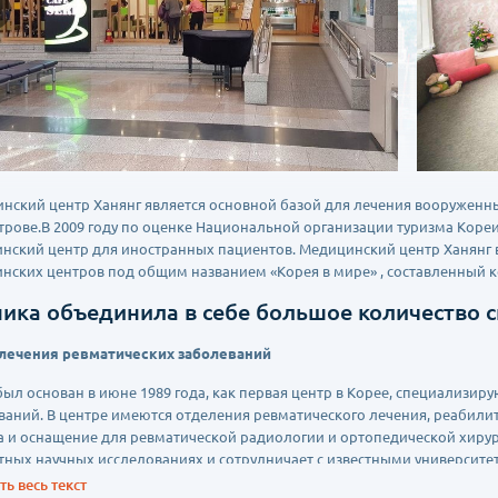
нский центр Ханянг является основной базой для лечения вооружен
трове.В 2009 году по оценке Национальной организации туризма Кореи
нский центр для иностранных пациентов. Медицинский центр Ханянг 
нских центров под общим названием «Корея в мире» , составленный 
ика объединила в себе большое количество 
лечения ревматических заболеваний
был основан в июне 1989 года, как первая центр в Корее, специализи
ваний. В центре имеются отделения ревматического лечения, реабилит
а и оснащение для ревматической радиологии и ортопедической хирур
тных научных исследованиях и сотрудничает с известными университ
.
ь весь текст