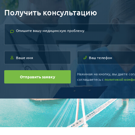
неизвест
Теперь я
Получить консультацию
поездка 
«ВЕРНАЛЬ
Желаю с
Нажимая на кнопку, вы даете сог
Отправить заявку
соглашаетесь c
политикой конф