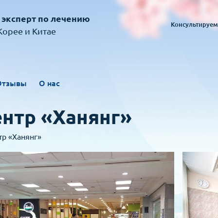
 эксперт по лечению
Консультируем
орее и Китае
Отзывы
О нас
нтр «Ханянг»
р «Ханянг»