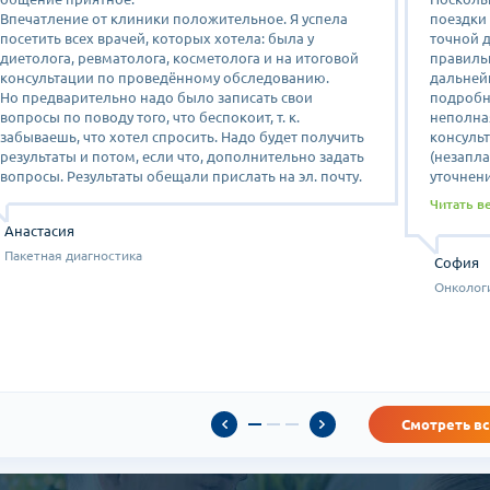
Впечатление от клиники положительное. Я успела
поездки 
посетить всех врачей, которых хотела: была у
точной д
диетолога, ревматолога, косметолога и на итоговой
правильн
консультации по проведённому обследованию.
дальней
Но предварительно надо было записать свои
подробн
вопросы по поводу того, что беспокоит, т. к.
неполна
забываешь, что хотел спросить. Надо будет получить
консульт
результаты и потом, если что, дополнительно задать
(незапл
вопросы. Результаты обещали прислать на эл. почту.
уточнени
Могу сде
Читать в
професс
Анастасия
«ВЕРНАЛ
вопросы,
Пакетная диагностика
София
без лишн
Онколог
пожелан
Сейчас 
«ХАНЯНГ
предусм
персона
перевод
Приятно
Смотреть в
положит
пришлос
доктором