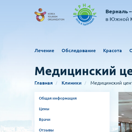
Верналь –
в Южной К
Лечение
Обследование
Красота
Медицинский це
Главная
Клиники
Медицинский цент
Общая информация
Цены
Врачи
Отзывы