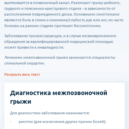
выпячивается в позвоночный канал. Различают грыжу шейного,
грудного и пояснично-крестцового отдела – в зависимости от
расположения поврежденного диска. Основными симптомами
являются боль в спине и онемение/слабость рук или ног, но часто
болезнь на ранних стадиях протекает бессимптомно.
Заболевание прогрессирующее, и в случае несвоевременного
обращения за квалифицированной медицинской помощью
может привести к инвалидности.
Лечением межпозвоночной грыжи занимаются специалисты
спинальной хирургии.
На первом этапе лечения применяются безоперационные
Раскрыть весь текст
методы лечения: медикаментозный и терапевтический.
В медикаментозную часть лечения входят болеутоляющие,
Диагностика межпозвоночной
противовоспалительные препараты и спазмалитики.
грыжи
Терапевтическую часть составляют физиотерапия, терапия
теплом или холодом, ультразвук, кислородно-озоновая терапия.
Для диагностики заболевания назначаются:
Дополнительно клиники Кореи прибегают к массажам и
· рентген (для исключения других причин болей);
восточной медицине.