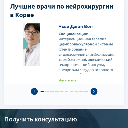
Лучшие врачи по нейрохирургии
в Корее
Чхве Джон Вон
Специализация:
интервенционная терапия
цереброваскулярной системы
(стентирование,
эндоваскулярная эмболизация,
тромбэктомия), ишемический
геморрагический инсульт,
аневризмы сосудов головного
мозга, церебральные
артериовенозные
Читать все
мальформации, стеноз сонных
артерий, гидроцефалия,
опухоли головного мозга,
травмы головы,
неврологическая интенсивная
терапия
Доктор имеет членство
Получить консультацию
множества научных обществ, в
том числе- нейрохирургии,