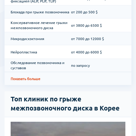
фиксацией (ALIF, PLIF, TLIF)
Блокада при грыже позвоночника
от 200 до 500 $
и
Консервативное лечение грыжи
от 3800 до 6500 $
межпозвоночного диска
Микродискэктомия
от 7000 до 12000 $
,
Нейропластика
от 4000 до 6000 $
Обследование позвоночника и
по запросу
суставов
Показать больше
И
сь
Топ клиник по грыже
межпозвоночного диска в Корее
)