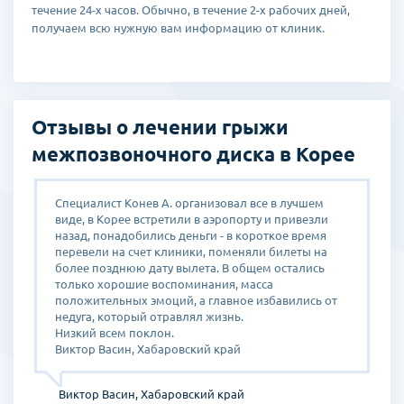
течение 24-х часов. Обычно, в течение 2-х рабочих дней,
после этого срока пациент спокойно может лететь домой.
получаем всю нужную вам информацию от клиник.
Врачами далее рекомендована зарядка, которую пациент сможет
проводить дома самостоятельно.
В специализированных клиниках Кореи, врачи ежедневно
проводят по 1-2 операции на позвоночнике, поэтому имеют
огромный опыт и зачастую именно в Корею приезжают на
Отзывы о лечении грыжи
обучение врачи нейрохирурги из России и стран СНГ, чтобы
межпозвоночного диска в Корее
перенять опыт в малоинвазивных операциях.
Специалист Конев А. организовал все в лучшем
Я
виде, в Корее встретили в аэропорту и привезли
г
назад, понадобились деньги - в короткое время
д
перевели на счет клиники, поменяли билеты на
о
более позднюю дату вылета. В общем остались
с
только хорошие воспоминания, масса
о
.С
положительных эмоций, а главное избавились от
о
недуга, который отравлял жизнь.
у
Низкий всем поклон.
к
Виктор Васин, Хабаровский край
п
С
Виктор Васин, Хабаровский край
у