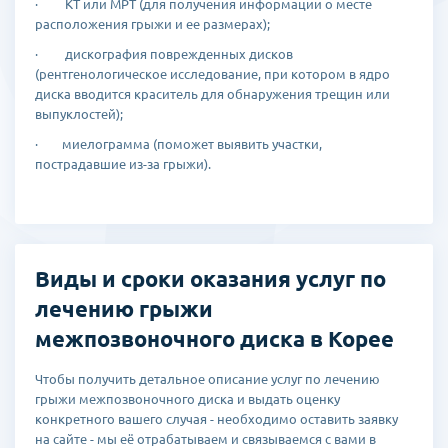
· КТ или МРТ (для получения информации о месте
После снятия болевого синдрома и при достижении ремиссии,
расположения грыжи и ее размерах);
пациенту даются рекомендации по коррекции образа жизни и
организации двигательной активности.
· дискография поврежденных дисков
(рентгенологическое исследование, при котором в ядро
В случае, если справиться с болезнью медикаментозным
диска вводится краситель для обнаружения трещин или
способом не удается, пациенту назначают хирургическое лечение.
выпуклостей);
Если необходимо удалить только выступающую часть диска,
· миелограмма (поможет выявить участки,
врачи выбирают малоинвазивную лапароскопическую
пострадавшие из-за грыжи).
дискэктомию: операция проводится через небольшое отверстие в
животе.
Если требуется удалить весь диск, операция проводится через
небольшие разрезы. Взамен удаленного диска в позвоночник
Виды и сроки оказания услуг по
устанавливают металлические опоры (спондилодез) или
искусственный диск.
лечению грыжи
Минимализация хирургического вмешательства позволяет
межпозвоночного диска в Корее
уменьшить кровопотерю, снизить риск осложнений и сократить
срок постоперационной реабилитации.
Чтобы получить детальное описание услуг по лечению
грыжи межпозвоночного диска и выдать оценку
Поскольку в клиниках Кореи операции проводятся в основном
конкретного вашего случая - необходимо оставить заявку
малоинвазивным способом, среднее время госпитализации в
на сайте - мы её отрабатываем и связываемся с вами в
больнице с учетом операции и реабилитации занимает 5-7 дней,