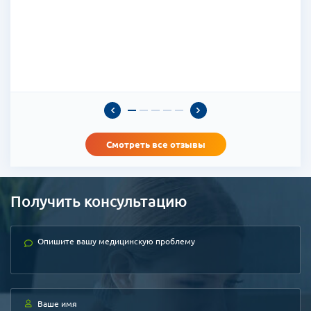
 в
палатой повезло, но у меня не было ощущения
поскорее выписаться - этого ни на минуту не
возникло. Все прошло гладко, мягко. На данный
момент прошло уже достаточно времени, мы
можем сказать, что сделали все хорошо. Спасибо
Вам огромное за выбор клиники и организацию!
Огромная благодарность!
Светлана
ку
Смотреть все отзывы
м
Получить консультацию