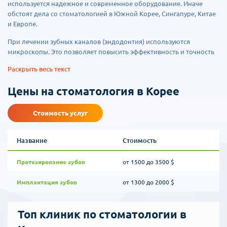
используется надежное и современное оборудование. Иначе
обстоят дела со стоматологией в Южной Корее, Сингапуре, Китае
и Европе.
При лечении зубных каналов (эндодонтия) используются
микроскопы. Это позволяет повысить эффективность и точность
лечения.
Раскрыть весь текст
Современные пломбировочные материалы используемые в
Цены на стоматология в Корее
клиниках Южной Кореи визуально совпадают с плотностью и
цветом эмали зуба, что позволяет добиться высокого
эстетического эффекта.
Стоимость услуг
Если необходимо произвести удаление зубов - возможно
одномоментное установление имплантов. Импланты
Название
Стоимость
подбираются индивидуально для каждого пациента.
Протезирование зубов
от 1500 до 3500 $
Во время лечения специалисты стараются максимально
сократить болевые ощущения и провести комфортное для
Имплантация зубов
от 1300 до 2000 $
пациента лечение. При этом используется местная или
внутривенная анестезия.
Топ клиник по стоматологии в
В клиниках Южной Кореи на высочайшем уровне производят
эстетические стоматологические процедуры. За 1-2 посещения