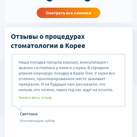
Смотреть все клиники
Отзывы о процедурах
стоматологии в Корее
Наша поездка прошла хорошо, консультация с
П
врачом состоялась у меня и у мужа. В середине
п
апреля планирую поездку в Apple Tree. У мужа все
в
отлично, прооперированное место заживает
о
прекрасно. И на будущее нам рассказали, что
В
нельзя, что можно, через год нас ждут на осмотр.
С
Я сходила на прием к профессору в клинику Apple
н
Читать весь отзыв
а
Tree и начала подготовку, как мне посоветовал
ч
профессор в Apple Tree. В середине апреля
п
планирую поездку. Так как лечение в этой клинике
к
Светлана
проходил муж, скажу его словами: благодарность
Имплантация зубов
не выразить словами. Потому что в таком плохом
состоянии я его везла. а сейчас он в отличном
состоянии. Принимали хорошо, может быть с