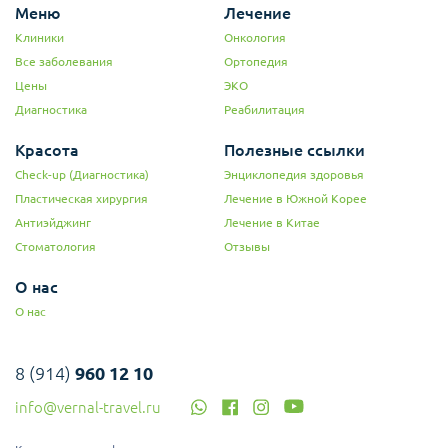
многие пациенты носящие их чувствуют себя неуверенно, когда
Меню
Лечение
говорят или улыбаются. Однако исправление зубов при помощи
Клиники
Онкология
прозрачных кап позволяет пациентам продолжать повседневную
Все заболевания
Ортопедия
жизнь, не теряя чувства уверенности.
Цены
ЭКО
Программа - Лингвальные брекеты.
Диагностика
Реабилитация
Лингвальные брекеты приклеиваются с внутренней стороны
Красота
Полезные ссылки
челюсти. Они не видны, поэтому не привлекают внимание
Check-up (Диагностика)
Энциклопедия здоровья
окружающих и подходят для пациентов с активным образом
жизни в социальной сфере и тех, кто уделяет большое внимание
Пластическая хирургия
Лечение в Южной Корее
внешнему виду.
Антиэйджинг
Лечение в Китае
Стоматология
Отзывы
О нас
О нас
8 (914)
960 12 10
info@vernal-travel.ru