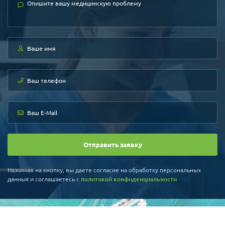
unit.
ONE DAY сервис для иностранных пациентов - подробный
диагноз зубов.
Диагностика корейских пациентов обычно занимает 2-3 дня, но
для иностранных пациентов, учитывая короткий срок
пребывания в Корее, мы ускоряем процесс до одного дня.
Программа - Быстрая имплантация.
Программа быстрой имплантации осуществляется за 2
посещения.
Программа - Моментальная имплантация.
Отправить заявку
Главный плюс этой процедуры состоит в моментальном
заживлении зубов и в том, что она не влияет негативно на
Нажимая на кнопку, вы даете согласие на обработку персональных
произношение.
данных и соглашаетесь c
политикой конфиденциальности
Программа - Исправление зубов без брекетов.
Существующие методы установки брекетов к сожалению не
являются идеальными так как видны собеседнику, поэтому