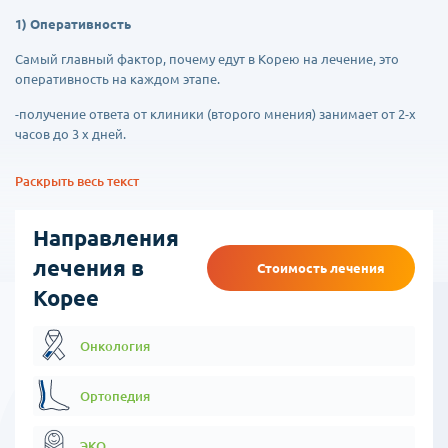
1) Оперативность
Самый главный фактор, почему едут в Корею на лечение, это
оперативность на каждом этапе.
-получение ответа от клиники (второго мнения) занимает от 2-х
часов до 3 х дней.
-получение визы для многих стран СНГ не требуется
Раскрыть весь текст
-организация всей поездки, занимает не более 1-2х дней.
Направления
- постановка диагноза — в течении 1- 5 рабочих дней (зависит от
сложности заболевания)
лечения в
Стоимость лечения
Корее
- к лечению приступают сразу же после постановки диагноза, без
ожиданий и очередей, нет проблем с наличием лекарственных
препаратов.
Онкология
2) Технологии
Ортопедия
Южная Корея, одна из самых продвинутых в технологиях страна.
Это относится и к медицине. Здесь давно существуют
электронные медицинские карты, здесь уже более 10 лет
ЭКО