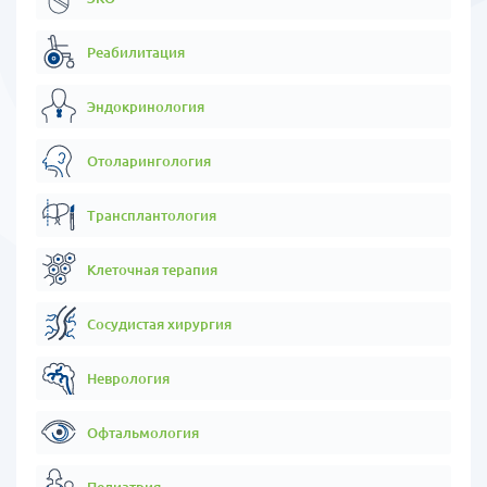
используют роботизированную хирургию для проведения мало
инвазивных операций, а при постановке диагноза в некоторых
Реабилитация
клиниках применяют искусственный интеллект.
3) Сервис и профессионализм
Эндокринология
Человеческое и даже трепетное отношение к пациенту отличает
Южную Корею от других стран. С иностранным пациентом
Отоларингология
работает целая команда в которую входят координатор-
переводчик, сопровождающий на каждом шагу,
Трансплантология
высокопрофессиональный сестринский состав, ну и конечно
врачи, в основном это профессора прошедшие дополнительное
обучение и многочисленные стажировки в Европе и США.
Клеточная терапия
Многие клиники оказывают целый ряд дополнительных
Сосудистая хирургия
сервисов: бесплатные трансферы, льготное проживание в
гостиницах и квартирах, возможность пребывания
сопровождающего лица.
Неврология
Четкое и подробное объяснение и обоснования каждого этапа
лечения.
Офтальмология
4) Стоимость
Педиатрия