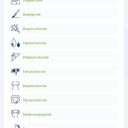
Южная Корея уникальна в стоимости лечения. Безусловно она
дешевле США и Европейских стран, но также она дешевле Японии
Хирургия
и Сингапура. Немного стран в мире могут похвастаться таким
соотношением цена-качество. В каких-то процедурах стоимость
лечения соразмерна с медицинскими центрами Москвы.
Вирусология
5) Лидер среди стран рекомендованных к поездкам на
Гематология
лечение.
Южная Корея с 2009 года принимает иностранных пациентов на
Ревматология
лечение и стала бесспорным лидером в Азии, а также входит в
ТОП 5 стран рекомендованными для поездок на лечение.
Гепаталогия
Корея ежегодно принимает более 700 000 человек в год на
лечение со всего мира.
Маммология
6) Государственный контроль
Проктология
Правительство Южной Кореи контролирует и регулирует
направление медицинского туризма, не допуская
недобросовестных посредников и всячески защищая права
Нейрохирургия
каждого пациента посещающего страну с целью лечения.