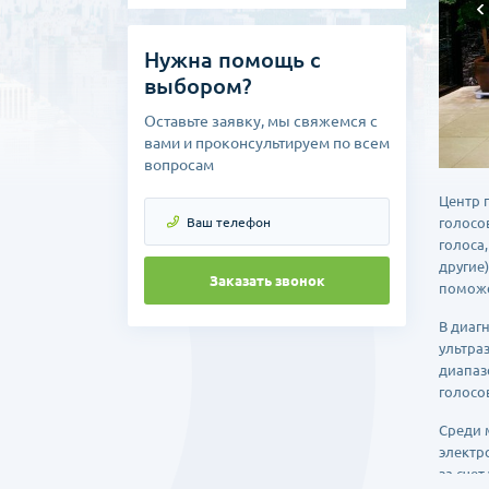
Нужна помощь с
выбором?
Оставьте заявку, мы свяжемся с
вами и проконсультируем по всем
вопросам
Центр 
голосо
голоса
другие
Заказать звонок
поможе
В диаг
ультра
диапаз
голосо
Среди 
электр
за сче