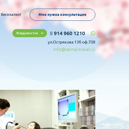
 бесплатно!
Мне нужна консультация
8
914 960 1210
Владивосток
ул.Острякова 13б оф.708
info@vernal-travel.ru