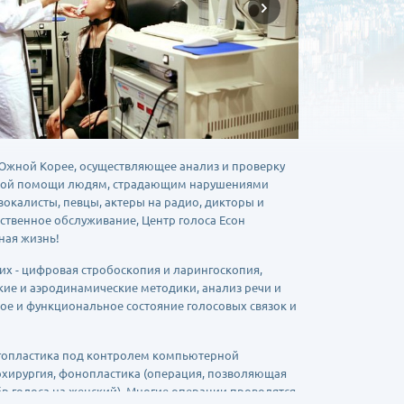
 Южной Корее, осуществляющее анализ и проверку
льной помощи людям, страдающим нарушениями
(вокалисты, певцы, актеры на радио, дикторы и
ственное обслуживание, Центр голоса Есон
ная жизнь!
них - цифровая стробоскопия и ларингоскопия,
кие и аэродинамические методики, анализ речи и
ое и функциональное состояние голосовых связок и
нгопластика под контролем компьютерной
рохирургия, фонопластика (операция, позволяющая
бр голоса на женский). Многие операции проводятся