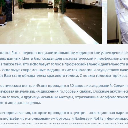
голоса Есон - первое специализированное медицинское учреждение в
вых данных. Центр был создан для систематической и профессиона
, а также тем, кто использует голос в профессиональной деятельности 
). Используя современные медицинские технологии и осуществляя каче
т Вам стать обладателем красивого голоса. С новым голосом–прекрас
ностическом центре «Есон» проводятся 30 видов исследований. Среди 
звуковая визуализация движения голосовых связок, сложные акустичес
она голоса, и другие уникальные методы, отражающие морфологическ
вого аппарата в целом.
методов лечения, которые проводятся в центре – инъекционная лари
омиографии с использованием ботокса и Radiesse и Rofilan, фономик
т укорачивания или иссечения голосовых связок изменить мужской тем