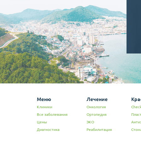
7. Неб
8. Пос
9. При
хрящах
10. Пр
ларинг
Чреско
1. Дву
2. Доб
За сче
складк
или во
Введен
наполн
Меню
Лечение
Кра
В это 
В отли
Клиники
Онкология
Check
измене
Все заболевания
Ортопедия
Плас
препар
Цены
ЭКО
Анти
Органи
Диагностика
Реабилитация
Стом
естест