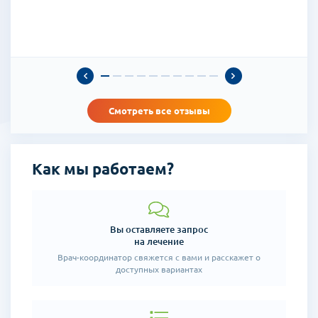
поддержку, что очень важно в чужой стране.
Выражаю благодарность компании «Верналь» в
лице Полтаевой Дарьи за помощь в решении моей
проблемы. Поздравляю сотрудников компании с
наступающим Новым годом Желаю всем здоровья
- банально, но поверьте мне что очень важно.
Желаю, чтобы в полночь этот год вошел в ваш дом
волшебной сказкой принес вам множество чудес
прекрасных
Смотреть все отзывы
С уважением, Ольга (71 год)
Как мы работаем?
Вы оставляете запрос
на лечение
Врач-координатор свяжется
с вами и расскажет о
доступных
вариантах