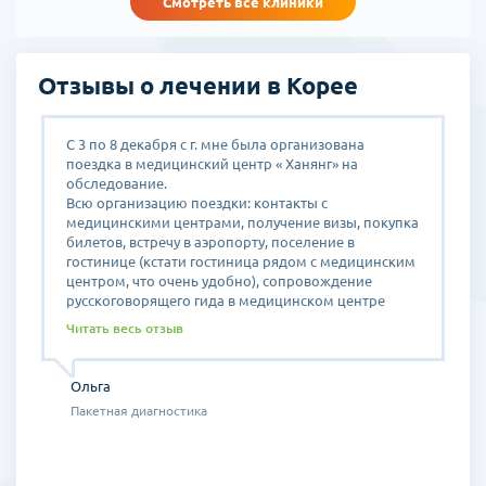
Смотреть все клиники
Отзывы о лечении в Корее
С 3 по 8 декабря с г. мне была организована
Н
поездка в медицинский центр « Ханянг» на
х
обследование.
С
Всю организацию поездки: контакты с
п
медицинскими центрами, получение визы, покупка
О
билетов, встречу в аэропорту, поселение в
н
гостинице (кстати гостиница рядом с медицинским
в
центром, что очень удобно), сопровождение
п
русскоговорящего гида в медицинском центре
С
е
осуществляла менеджер компании Полтаева
к
Читать весь отзыв
Дарья.
т
Дарья очень обаятельный человек - внимательная,
к
уважительная, доброжелательная, мне было легко
ж
Ольга
и приятно с ней общаться. Так как визу оформили
з
Пакетная диагностика
только вечером в пятницу, Дарья выбрала удобное
н
для меня время - в субботу, за что ей отдельное
У
спасибо. На протяжении всего времени
пребывания в клинике Ханянг я чувствовала