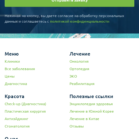
Отправить заявку
Нажимая на кнопку, вы даете согласие на обработку персональных
данных и соглашаетесь c
политикой конфиденциальности
Меню
Лечение
Клиники
Онкология
Все заболевания
Ортопедия
Цены
ЭКО
Диагностика
Реабилитация
Красота
Полезные ссылки
Check-up (Диагностика)
Энциклопедия здоровья
Пластическая хирургия
Лечение в Южной Корее
Антиэйджинг
Лечение в Китае
Стоматология
Отзывы
О нас