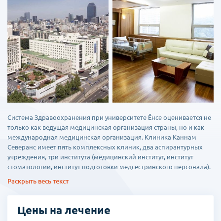
Система Здравоохранения при университете Ёнсе оценивается не
только как ведущая медицинская организация страны, но и как
международная медицинская организация. Клиника Каннам
Северанс имеет пять комплексных клиник, два аспирантурных
учреждения, три института (медицинский институт, институт
стоматологии, институт подготовки медсестринского персонала).
Раскрыть весь текст
Многопрофильная клиника Каннам Северанс, имея хорошо
слаженную компьютерную сеть, располагает 35
специализированными отделениями и 3 отдельными
Цены на лечение
специализированными клиниками. Впервые в Корее, здесь