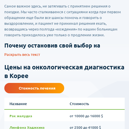
Самое важное здесь, не затягивать с принятием решения о
поездке. Мы часто сталкиваемся с ситуациями когда при первом
обращении еще были все шансы помочь и говорить о
выздоровлении, и пациент не принимал решения ехать,
возвращаясь через полгода «хождения» по нашим больницам
говорить приходилось уже только о продлении жизни.
Почему остановив свой выбор на
лечении за границей, пациенты
Раскрыть весь текст
принимают решение о поездке именно в
Южную Корею?
Цены на онкологическая диагностика
в Корее
1. Эффективность лечения
- эта главная причина. Она включает в
себя профессионализм врачей, комплексный,
Стоимость лечения
междисциплинарный подход (когда все процедуры от
диагностики до лучевой терапии можно получить в рамках одной
больницы, а также в планировании тактики лечения участвуют
Название
Стоимость
сразу несколько врачей - химиотерапевт, хирург, радиолог).
Уникальное диагностическое оборудование, быстрые сроки
Рак желудка
от 10000 до 16000 $
постановки диагноза и главное сроки прохождения самого
лечения в рамках протокола, все это очень важно в лечении
Лимфома Ходжкина
от 2500 до 41000 $