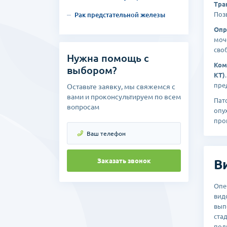
Тра
Поз
Рак предстательной железы
Опр
моч
сво
Нужна помощь с
Ком
выбором?
КТ)
пре
Оставьте заявку, мы свяжемся с
вами и проконсультируем по всем
Пат
вопросам
опу
про
Заказать звонок
В
Опе
вид
вып
ста
под