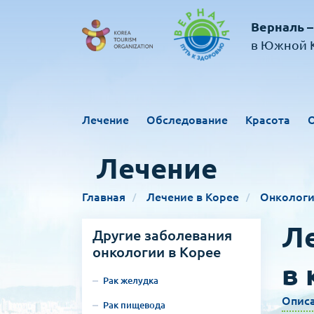
Верналь –
в Южной К
Лечение
Обследование
Красота
Лечение
Главная
Лечение в Корее
Онколог
Ле
Другие заболевания
онкологии в Корее
в 
Рак желудка
Опис
Рак пищевода