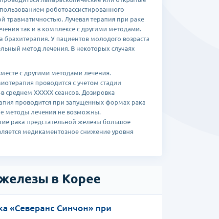
спользованием роботоассистированного
й травматичностью. Лучевая терапия при раке
чения так и в комплексе с другими методами.
 брахитерапия. У пациентов молодого возраста
ельный метод лечения. В некоторых случаях
месте с другими методами лечения.
иотерапия проводится с учетом стадии
-в среднем ХХХХХ сеансов. Дозировка
рапия проводится при запущенных формах рака
ие методы лечения не возможны.
итие рака предстательной железы большое
вляется медикаментозное снижение уровня
 железы в Корее
а «Северанс Синчон» при