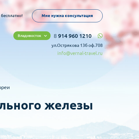
 бесплатно!
Мне нужна консультация
8
914 960 1210
Владивосток
ул.Острякова 13б оф.708
info@vernal-travel.ru
ореи
ельного железы