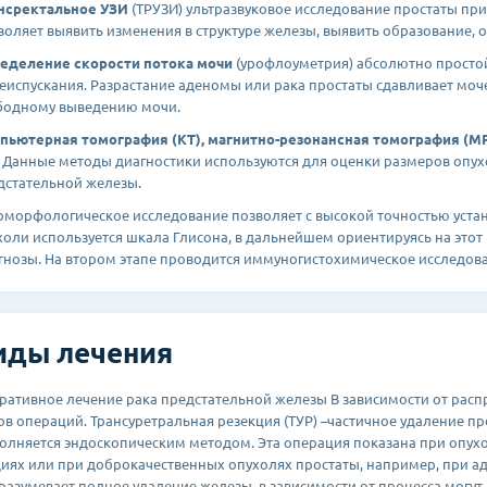
нсректальное УЗИ
(ТРУЗИ) ультразвуковое исследование простаты при
воляет выявить изменения в структуре железы, выявить образование, 
еделение скорости потока мочи
(урофлоуметрия) абсолютно простой
еиспускания. Разрастание аденомы или рака простаты сдавливает моч
бодному выведению мочи.
пьютерная томография (КТ), магнитно-резонансная томография (МР
. Данные методы диагностики используются для оценки размеров опух
дстательной железы.
оморфологическое исследование позволяет с высокой точностью устан
холи используется шкала Глисона, в дальнейшем ориентируясь на этот
гнозы. На втором этапе проводится иммуногистохимическое исследов
иды лечения
ративное лечение рака предстательной железы В зависимости от рас
ов операций. Трансуретральная резекция (ТУР) –частичное удаление п
олняется эндоскопическим методом. Эта операция показана при опух
диях или при доброкачественных опухолях простаты, например, при а
разумевает полное удаление железы, в зависимости от процесса могу