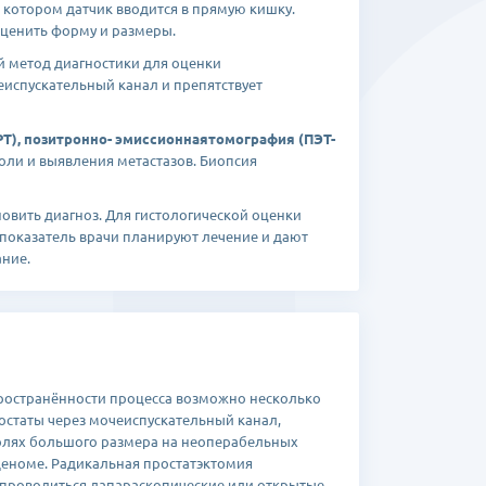
 котором датчик вводится в прямую кишку.
оценить форму и размеры.
 метод диагностики для оценки
еиспускательный канал и препятствует
Т), позитронно- эмиссионнаятомография (ПЭТ-
оли и выявления метастазов. Биопсия
овить диагноз. Для гистологической оценки
 показатель врачи планируют лечение и дают
ание.
пространённости процесса возможно несколько
ростаты через мочеиспускательный канал,
олях большого размера на неоперабельных
деноме. Радикальная простатэктомия
т проводиться лапараскопические или открытые