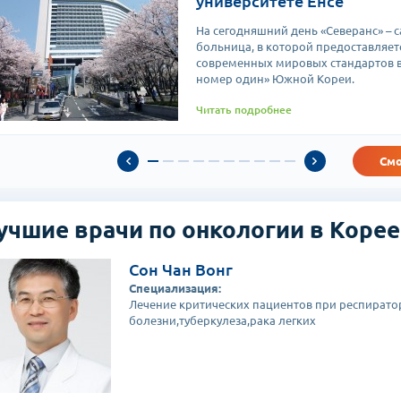
университете Ёнсе
На сегодняшний день «Северанс» – 
больница, в которой предоставляе
современных мировых стандартов во
номер один» Южной Кореи.
Читать подробнее
Смо
учшие врачи по онкологии в Корее
Сон Чан Вонг
Специализация:
Лечение критических пациентов при респирато
болезни,туберкулеза,рака легких