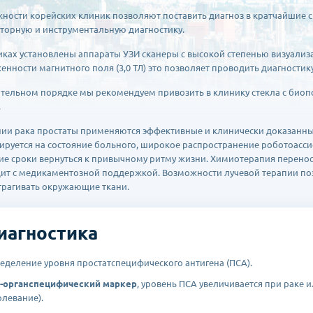
ности корейских клиник позволяют поставить диагноз в кратчайшие ср
торную и инструментальную диагностику.
иках установлены аппараты УЗИ сканеры с высокой степенью визуализ
енности магнитного поля (3,0 ТЛ) это позволяет проводить диагностик
ательном порядке мы рекомендуем привозить в клинику стекла с биоп
.
нии рака простаты применяются эффективные и клинически доказанны
ируется на состояние больного, широкое распространение роботоас
ие сроки вернуться к привычному ритму жизни. Химиотерапия перенос
ит с медикаментозной поддержкой. Возможности лучевой терапии поз
атрагивать окружающие ткани.
иагностика
еделение уровня простатспецифического антигена (ПСА).
-органспецифический маркер
, уровень ПСА увеличивается при раке
олевание).