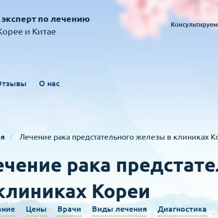
 эксперт по лечению
Консультируем
орее и Китае
Отзывы
О нас
ия
Лечение рака предстательного железы в клиниках К
чение рака предстат
клиниках Кореи
ание
Цены
Врачи
Виды лечения
Диагностика