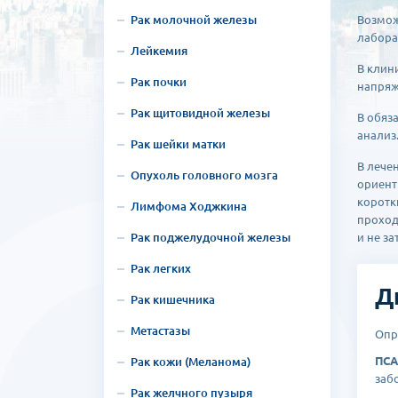
Рак молочной железы
Возмож
лабора
Лейкемия
В клин
Рак почки
напряж
Рак щитовидной железы
В обяз
анализ
Рак шейки матки
В лече
Опухоль головного мозга
ориент
коротк
Лимфома Ходжкина
проход
Рак поджелудочной железы
и не з
Рак легких
Д
Рак кишечника
Метастазы
Опр
ПСА
Рак кожи (Меланома)
заб
Рак желчного пузыря