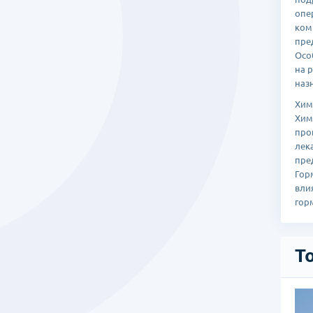
опе
ком
пре
Осо
на 
наз
Хим
Хим
про
лек
пре
Гор
вли
гор
Т
тр «Ханянг»