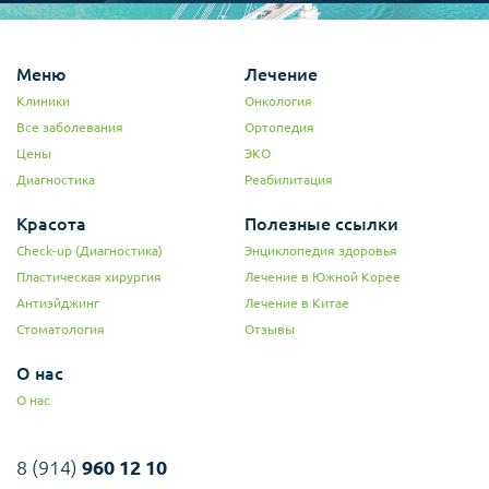
сингапури сделала и отлично отдохнула! По
приезду на родину все стали замечать, что я
помолодела. От операции не осталось и следа, что
мне и нужно было, т.к. вернувшись, я сразу
Меню
Лечение
вернулась на работу. Напоследок хочу сказать, что
Клиники
Онкология
блефаропластика в Арумдаун Нара стоит
Все заболевания
вложенных денег!
Ортопедия
Татьяна, 33 года, Казахстан
Цены
ЭКО
Диагностика
Реабилитация
Красота
Полезные ссылки
Check-up (Диагностика)
Энциклопедия здоровья
Пластическая хирургия
Лечение в Южной Корее
Антиэйджинг
Лечение в Китае
Стоматология
Отзывы
О нас
О нас
8 (914)
960 12 10