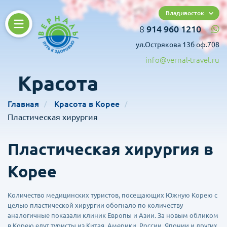
Владивосток
8
914 960 1210
ул.Острякова 13б оф.708
info@vernal-travel.ru
Красота
Главная
Красота в Корее
Пластическая хирургия
Пластическая хирургия в
Корее
Количество медицинских туристов, посещающих Южную Корею с
целью пластической хирургии обогнало по количеству
аналогичные показали клиник Европы и Азии. За новым обликом
в Корею едут туристы из Китая, Америки, России, Японии и других