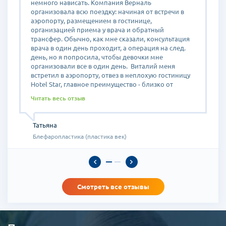
ко
немного нависать. Компания Верналь
К
организовала всю поездку: начиная от встречи в
м
аэропорту, размещением в гостинице,
м
организацией приема у врача и обратный
п
трансфер. Обычно, как мне сказали, консультация
б
врача в один день проходит, а операция на след.
и
день, но я попросила, чтобы девочки мне
о
,
организовали все в один день. Виталий меня
"
ы
встретил в аэропорту, отвез в неплохую гостиницу
ц
Hotel Star, главное преимущество - близко от
я
клиники Арумдаун Нара. Хорошо, что знакомые
п
Читать весь отзыв
мне дали местный телефон, т. к. первый раз, когда
я
шла пешком до клиники немного заблудилась.
о
Поэтому телефон лучше всегда иметь при себе.
о
Татьяна
Можно его кстати в аэропорту взять в аренду, о чем
э
Блефаропластика (пластика век)
меня предупредили сотрудники Верналь. На
у
консультации у врача мы долго беседовали, доктор
К
объяснял, как будут выглядеть мои глаза после
в
операции.
М
Многие знакомые рассказывали о том, как делали
п
е
пластику "сингапури" у нас в Казахстане, и я больше
к
Смотреть все отзывы
всего боялась укола обезболивающего, который
з
ставят в висок. Даже попросила под общим
н
ОН
наркозом сделать операцию, но мне сказали, что я
о
должна быть в сознании, т. к. надо будет открывать
з