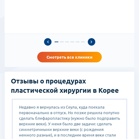
Смотреть все клиники
Отзывы о процедурах
пластической хирургии в Корее
Недавно я вернулась из Сеула, куда поехала
Я
первоначально в отпуск. Но позже решила попутно
Я
Ч
сделать блефаропластику (нужно было подправить
Х
верхние веки). У меня было две задачи: сделать
п
симметричными верхние веки (с рождения
о
немного разные), и в последнее время веки стали
н