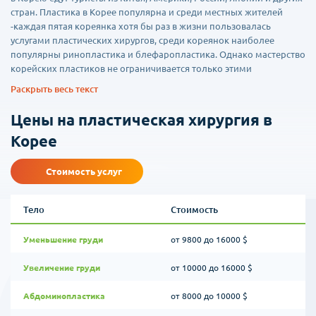
стран. Пластика в Корее популярна и среди местных жителей
-каждая пятая кореянка хотя бы раз в жизни пользовалась
услугами пластических хирургов, среди кореянок наиболее
популярны ринопластика и блефаропластика. Однако мастерство
корейских пластиков не ограничивается только этими
операциями.
Раскрыть весь текст
Как правило на этапе запроса специалисты нашей компании
Цены на пластическая хирургия в
просят предоставить фотографии в нескольких проекциях
проблемных зон и обозначить какой результат хотелось бы
Корее
получить от пластической операции. Доктор внимательно изучает
и дает предварительное заключение-какой вид операции
Стоимость услуг
потребуется, какие сроки пребывания в стране необходимы и
будет ли необходима госпитализация. Так же расписывается
стоимость операции и даются необходимые рекомендации.
Тело
Стоимость
Среди клиентов нашей компании самыми популярными видами
Уменьшение груди
от 9800 до 16000 $
пластических операций являются: блефаропластика,
маммопластика с увеличением груди, SMAS-лифтинг,
Увеличение груди
от 10000 до 16000 $
риноплатика, эндоскопическая подтяжка лба, абдоминопластика,
липосакция, гнатические операции (операции по исправлению
Абдоминопластика
от 8000 до 10000 $
прикуса), удаление комочков Биша, интимная пластика. Помимо
оперативного лечения в пластических клиниках можно сделать