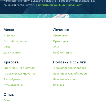
Нажимая на кнопку, вы даете согласие на обработку персональных
данных и соглашаетесь c
политикой конфиденциальности
Меню
Лечение
Клиники
Онкология
Все заболевания
Ортопедия
Цены
ЭКО
Диагностика
Реабилитация
Красота
Полезные ссылки
Check-up (Диагностика)
Энциклопедия здоровья
Пластическая хирургия
Лечение в Южной Корее
Антиэйджинг
Лечение в Китае
Стоматология
Отзывы
О нас
О нас