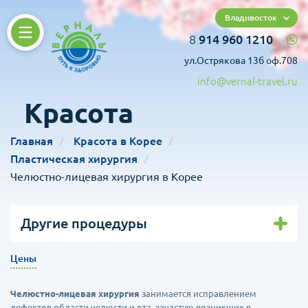
Владивосток
8
914 960 1210
ул.Острякова 13б оф.708
info@vernal-travel.ru
Красота
Главная
Красота в Корее
Пластическая хирургия
Челюстно-лицевая хирургия в Корее
Другие процедуры
Цены
Челюстно-лицевая хирургия
занимается исправлением
дефектов области челюсти и рта, зачастую возникших в