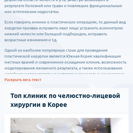
результате болезней или травм и повлекших функциональные
или эстетические недостатки.
Если говорить именно о пластических операциях, то данный вид
хирургии призван исправить овал лица: устранить асимметрию
нижней челюсти или большой подбородок, исправить
возрастные изменения и т.д.
Одной из наиболее популярных стран для проведения
пластической хирургии является Южная Корея: квалификация
местных врачей и современное оснащение клиник, возможность
моделирования желаемого результата, а также использование
новейших малоинвазивных методик с минимальными рисками
Раскрыть весь текст
осложнений гарантируют хороший результат.
Прежде, чем приступить к операции, пациенту назначают
Топ клиник по челюстно-лицевой
прохождение обследование для оценки общего состояния
здоровья и наличия противопоказаний.
хирургии в Корее
После операций будут подобраны болеутоляющие средства на
время восстановления, а также специальная диета. Через
несколько дней двигательная активность будет постепенно
восстанавливаться. Весь период реабилитации проходит под