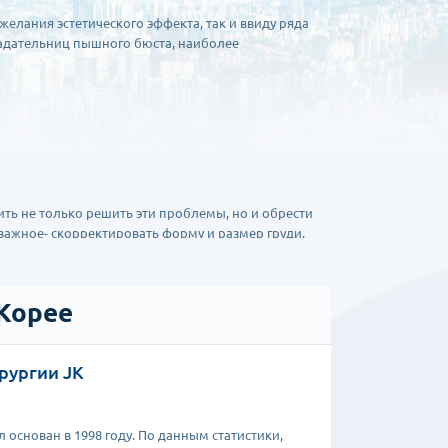
желания эстетического эффекта, так и ввиду ряда
ладательниц пышного бюста, наиболее
ь не только решить эти проблемы, но и обрести
важное- скорректировать форму и размер груди,
рибегают к следующим вариантам:
 Корее
хорошей эластичности кожи и достаточной степени
редстоит небольшой. Данный метод не оставляет
т полностью сохранить чувствительность и не
рургии JK
ния небольшого объема тканей. Разрез в данном
ния молочной железы и сделать постоперационный
 основан в 1998 году. По данным статистики,