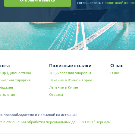
Отправить заявку
соглашаетесь c
политикой конф
сота
Полезные ссылки
О нас
-up (Диагностика)
Энциклопедия здоровья
О нас
тическая хирургия
Лечение в Южной Корее
эйджинг
Лечение в Китае
атология
Отзывы
 правообладателя и с ссылкой на источник.
а в отношении обработки персональных данных ООО "Верналь"