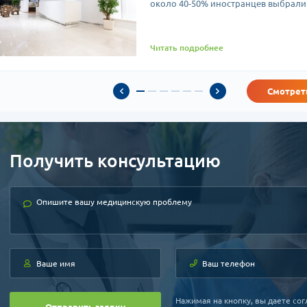
около 40-50% иностранцев выбрали 
ация по уменьшению груди с использованием якорного разреза показан
чество ткани. Данный метод является самым популярным, так как поз
ого метода можно считать длину разреза, однако, постоперационный 
Читать подробнее
заметным со временем
ация по уменьшению груди с вертикальным разрезом также позволяет у
нении с якорным разрезом, шрам остается меньше.
Смотрет
 операции пользуются большим спросом среди пациенток из России и
ам, они могут рассчитывать на получение максимального эстетическог
ельства.
операции проводят под общей анестезией, средняя продолжительность с
Получить консультацию
имают на 14 день, а для комфорта пациентки клиники Южной Кореи го
ии.
Нажимая на кнопку, вы даете сог