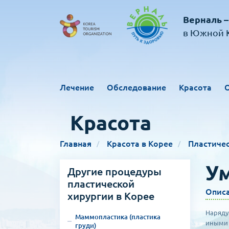
Верналь –
в Южной К
Лечение
Обследование
Красота
Красота
Главная
Красота в Корее
Пластичес
Ум
Другие процедуры
пластической
Опис
хирургии в Корее
Наряду
Маммопластика (пластика
иными 
груди)