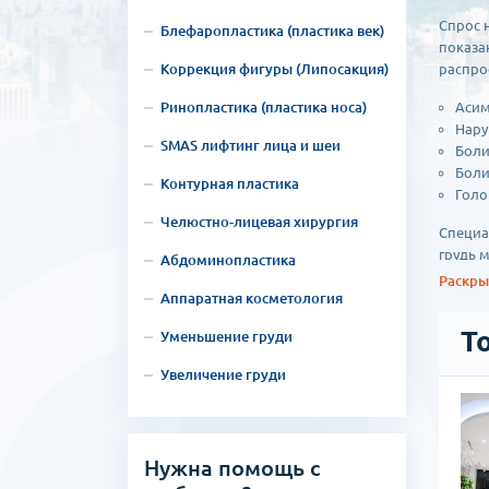
Спрос 
Блефаропластика (пластика век)
показа
Коррекция фигуры (Липосакция)
распро
Ринопластика (пластика носа)
Асим
Нару
SMAS лифтинг лица и шеи
Боли
Боли
Контурная пластика
Голо
Челюстно-лицевая хирургия
Специа
грудь 
Абдоминопластика
исходя
Раскрыт
Аппаратная косметология
При пр
Т
Уменьшение груди
Липо
Увеличение груди
разв
шрам
ской хирургии id
преп
Умен
случ
Нужна помощь с
пластической хирургии, которая начала свою работу в 2004
шрам
специализирующийся на ортодонтии и операциях на костях