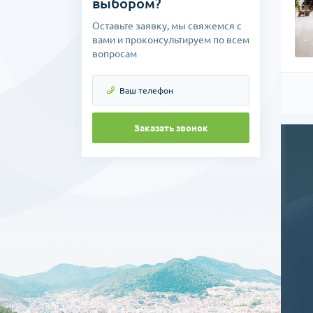
выбором?
Опер
коли
Оставьте заявку, мы свяжемся с
данн
вами и проконсультируем по всем
мало
вопросам
Опер
срав
Данные
хирург
Заказать звонок
вмешат
Такие 
Швы сн
операц