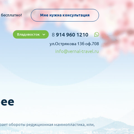
 бесплатно!
Мне нужна консультация
8
914 960 1210
Владивосток
ул.Острякова 13б оф.708
info@vernal-travel.ru
рее
ирает обороты редукционная маммопластика, или,