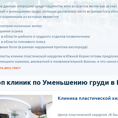
на данную операцию среди пациенток всех возрастов велик как за счет 
ний к уменьшению груди, которые достаточно часто встречаются у об
страненными из которых являются:
метрия молочных желез
шение осанки
 в области шейного и грудного отделов позвоночника
 в области плечевого пояса
вные боли (в рамках нарушения притока кислорода)
листы клиник пластической хирургии в Южной Корее готовы предложит
меньшего размера, аккуратной и привлекательной формы, и что самое 
 именно из Вашего телосложения.
ь весь текст
оведении редукционной маммопластики в Южной Корее чаще всего п
оп клиник по Уменьшению груди в
сакция – подходит в случае минимального птоза грудных желез, при 
итости тканей, а также в случае, когда необходимо объем удаления п
ов и позволяет быстро восстановиться после вмешательства, позволяе
Клиника пластической хи
ятствует последующему грудному вскармливанию.
ьшение груди с разрезом через ареолу также подходит в случае удале
ае делается по ареоле соска, что позволяет предотвратить поврежде
Центр пластической хирургии JK был
 практически незаметным.