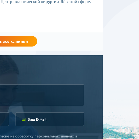
Центр пластической хирургии JK в этой сфере.
а в случае, когда удалить требуется значительное
воляет регулировать размер ареолы. Минусом
шрам располагается под грудью и становится
далить достаточное количество ткани, и, в
ь все клиники
 СНГ, так как, доверившись высококлассным
о эффекта и избежать ряда осложнений после
оставляет от 2 до 4 часов в зависимости от метода.
товы предложить стационар на 1 сутки после
ласие на обработку персональных данных и