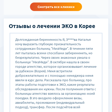
Мы уже более 10 занимаемся направлением ЭКО в Корее и
Смотреть все клиники
гордимся тем, что помогли многим парам обрести счастье быть
родителями.
Отзывы о лечении ЭКО в Корее
.
Долгожданная беременность Я, З****ва Наталья
Е
хочу выразить глубокую признательность
и
в
сотрудникам больниц "МизМеди". В течение пяти
К
лет пыталась всеми способами забеременеть, но
В
безрезультатно. Через своих знакомых узнала о
р
больнице "МизМеди". В октябре нашла в своем
п
городе агентство, которое организовывает лечение
п
за рубежом (Корея). Меня встретили
р
доброжелательно и с помощью менеджера меня
(
ввели в курс дела. Рассказала про больницу, про
п
этапы работы подготовки к ЭКО, какие результаты
к
обследования им нужны. После получения ответа с
Н
больницы агентство взялось за организацию моей
и
поездки. В это входило оформление визы,
с
авиабилеты, проживание (индивидуальный
н
подход), трансфер. После подсчётов всей
в
стоимости моей поездки заключила договор с
д