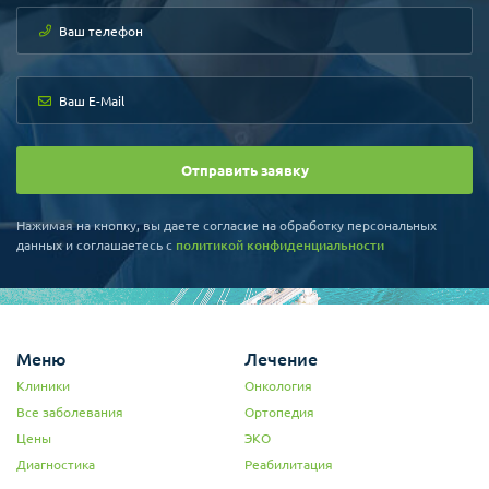
подсадка и встреча с врачом. можно было остаться,
но я улетела домой. В указанное время я сдала
анализы и мне сообщили приятную новость- Вы
беременны!!!!!!!!
Мне очень понравилась больница, её персонал -
очень грамотные, вежливые сотрудники. В
дальнейшем планирую рожать в Кореи и только в
этой больнице "МизМеди".
Большое спасибо Всем сотрудникам больницы
Отправить заявку
"МизМеди", сразу видно, что она под руководством
умного и ответственного человека. Всем своим
знакомым советую и со всей ответственностью
Нажимая на кнопку, вы даете согласие на обработку персональных
рекомендую эту больницу. Встретила там девушку,
данных и соглашаетесь c
политикой конфиденциальности
у которой с первого раза не получилось, но она
настолько позитивна, что я ещё раз убедилась, что
сотрудники больницы очень ответственно
подходят к своему делу и заряжают
положительной энергией. Желаю успехов и
процветание.
Меню
Лечение
Клиники
Онкология
Все заболевания
Ортопедия
Цены
ЭКО
Диагностика
Реабилитация