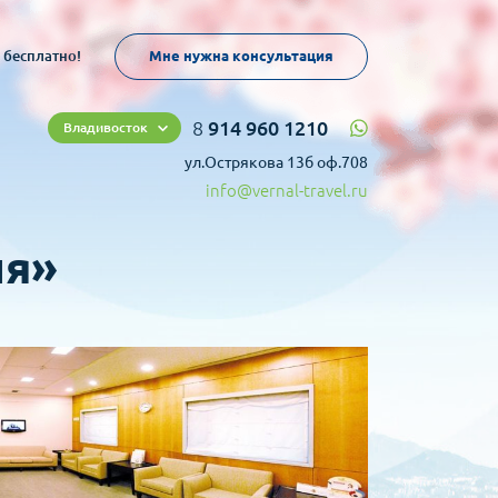
 бесплатно!
Мне нужна консультация
8
914 960 1210
Владивосток
ул.Острякова 13б оф.708
info@vernal-travel.ru
ия»