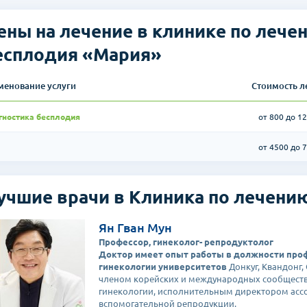
гательный хэтчинг для облечения прикрепления эмбриона к стенке м
нных заболеваний, крионсервация эмбрионов. В течение первого года
ены на лечение в клинике по лече
есплодия «Мария»
менование услуги
Стоимость л
гностика бесплодия
от 800 до 12
от 4500 до 
учшие врачи в Клиника по лечени
Ян Гван Мун
Профессор, гинеколог- репродуктолог
Доктор имеет опыт работы в должности проф
гинекологии университетов
Донкуг, Квандонг, 
членом корейских и международных сообществ
гинекологии, исполнительным директором асс
вспомогательной репродукции.