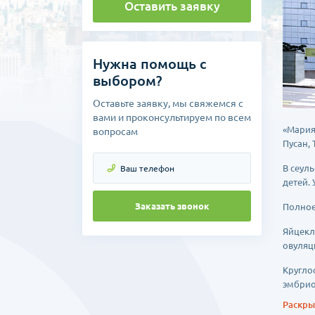
Оставить заявку
Нужна помощь с
выбором?
Оставьте заявку, мы свяжемся с
вами и проконсультируем по всем
«Мария»
вопросам
Пусан, 
В сеул
детей.
Заказать звонок
Полное
Яйцекл
овуляц
Кругло
эмбрио
Раскрыт
Дополн