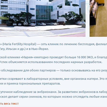
 (Maria Fertility Hospital) — сеть клиник по лечению бесплодия, фили
Тэгу, Ильсан и др.) и в Нью-Йорке.
ьской клинике «Мария» ежегодно проводят больше 16 000 ЭКО, и благо
 Успех объясняется использованием последних научных разработок.
 обследование для обоих партнеров — только основываясь на его резу
етки созревают в лабораторных условиях, вне организма матери. Это 
ии и приема гормональных препаратов.
суточное наблюдение за эмбрионами. За развитием эмбрионов в лабор
скоп делает серии снимков, по которым можно отследить любые изме
ь весь текст
ительные услуги — ИКСИ и ПИКСИ (внедрение отобранных врачом, здо