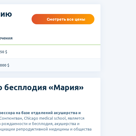
атки, предимплантационная диагностика
 они хранятся бесплатно
нию
Смотреть все цены
ечения
50 $
7000 $
ю бесплодия «Мария»
ессора на базе отделений акушерства и
Сонгюнгван, Chicago medical school, является
 рождаемости и бесплодия, акушерства и
оциации репродуктивной медицины и общества