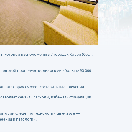
алы которой расположены в 7 городах Кореи (Сеул,
даря этой процедуре родилось уже больше 90 000
льтатах врач сможет составить план лечения.
позволяет снизить расходы, избежать стимуляции
атории следят по технологии time-lapse —
нения и патологии.
ровых сперматозоидов напрямую в яйцеклетку),