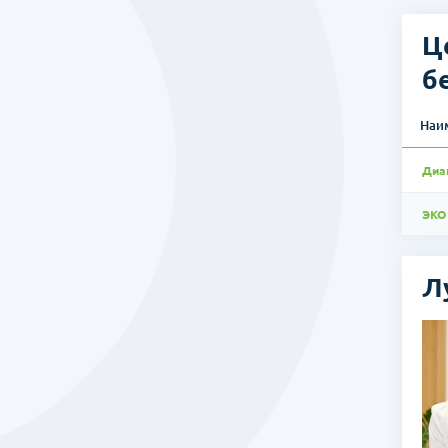
вспомо
врожде
Ц
б
Наи
Диа
ЭКО
Л
ими яйцеклетками, лапароскопия, гистероскопия
 пост ведущего специалиста клиники Мария Фертилити и
родуктивных клеток клиники Мария Фертилити.