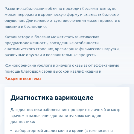
Развитие заболевания обычно проходит бессимптомно, но
может перерасти в хроническую форму и вызывать болевые
ощущения. Длительное отсутствие лечения может привести к
ишемии и бесплодию.
Катализатором болезни может стать генетическая
предрасположенность, врожденные особенности
анатомического строения, чрезмерные физические нагрузки,
различные опухоли и воспалительные процессы.
Южнокорейские урологи и хирурги оказывают эффективную
помощь благодаря своей высокой квалификации и
современному оснащению клиник, а также использованию
Раскрыть весь текст
передовых технологий и новейших препаратов.
На основании полученных результатов врач определяет степень
Диагностика варикоцеле
заболевания и подбирает лечение индивидуально, исходя из
возможности восстановления детородной функции. Лечение
Для диагностики заболевания проводится личный осмотр
возможно только хирургическим методом, но может
врачом и назначение дополнительных методов
дополняться медикаментозной терапией, физиотерапией,
диагностики:
изменением режима питания. Из операционных вмешательств
может быть выбран любой из перечисленных способов:
лабораторный анализ мочи и крови (в том числе на