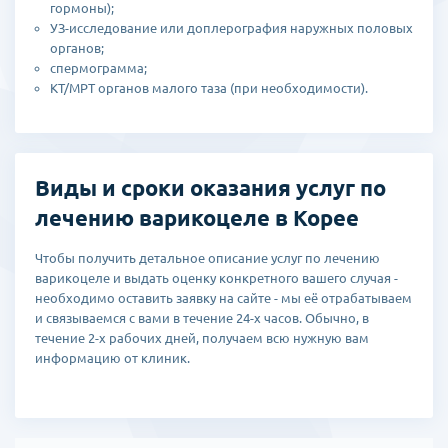
гормоны);
склеротерапия (склеивание стенок сосуда специальным
УЗ-исследование или доплерография наружных половых
препаратом);
органов;
эмболизация (закупорка сосудов эмболами);
спермограмма;
резекция проблемного участка сосуда;
КТ/МРТ органов малого таза (при необходимости).
реваскуляризация пораженных сосудов;
микрохирургические операции методом Мармара или
Иваниссевича.
Виды и сроки оказания услуг по
лечению варикоцеле в Корее
Чтобы получить детальное описание услуг по лечению
варикоцеле и выдать оценку конкретного вашего случая -
необходимо оставить заявку на сайте - мы её отрабатываем
и связываемся с вами в течение 24-х часов. Обычно, в
течение 2-х рабочих дней, получаем всю нужную вам
информацию от клиник.