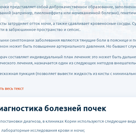
почки представляет собой доброкачественное образование, заполненн
ваний (например, пиелонефрита или мочекаменной болезни), генети
исты затрудняет отток мочи, а также сдавливает кровеносные сосуды. С
ти в забрюшинное пространство и сепсис.
ыми симптомами заболевания являются тянущие боли в пояснице и п
мом может быть повышение артериального давления. Но бывают случ
врач составляет индивидуальный план лечения: это может быть даль
ического лечения, назначается один из следующих методов вмешательс
кожная пункция (позволяет вывести жидкость из кисты с минимальн
роскопическое иссечение новообразования (при помощи нескольких
ь весь текст
ытая операция (применяется в случае разрыва кисты или нагноении)
е в клиниках Кореи всегда проходит на высшем уровне благодаря опы
иагностика болезней почек
ованию.
 постановки диагноза, в клиниках Кореи используются следующие вид
абораторные исследования крови и мочи;