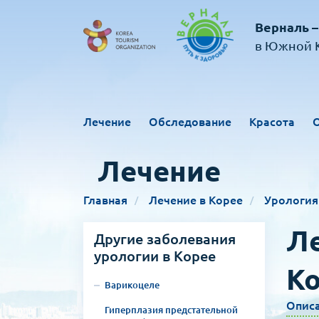
Верналь –
в Южной К
Лечение
Обследование
Красота
Лечение
Главная
Лечение в Корее
Урология
Ле
Другие заболевания
урологии в Корее
К
Варикоцеле
Опис
Гиперплазия предстательной