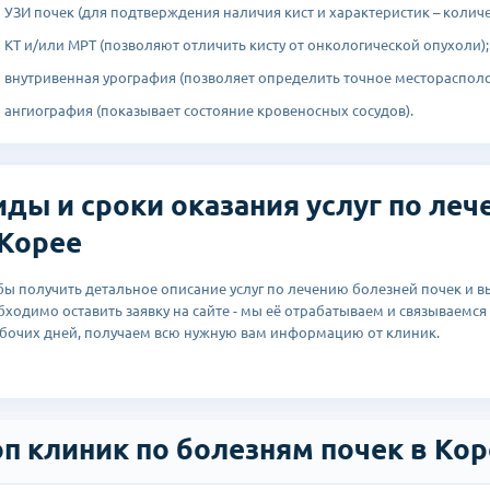
ЗИ почек (для подтверждения наличия кист и характеристик – количест
Т и/или МРТ (позволяют отличить кисту от онкологической опухоли);
нутривенная урография (позволяет определить точное месторасполо
нгиография (показывает состояние кровеносных сосудов).
иды и сроки оказания услуг по ле
 Корее
бы получить детальное описание услуг по лечению болезней почек и вы
бходимо оставить заявку на сайте - мы её отрабатываем и связываемся с
абочих дней, получаем всю нужную вам информацию от клиник.
оп клиник по болезням почек в Ко