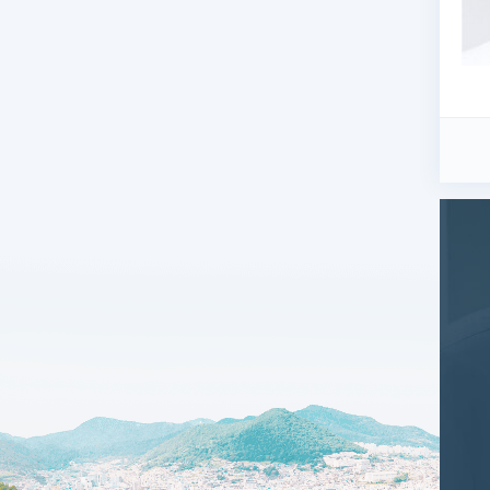
кой школы Университета Ханянг
ской школы Университета Ханянг
итета Ханянг
 Языков, Отделение Французской филологии
е по чрескожной нефролитотприпсии при Американской
ятельность:
е Ханянг, интернатура
е Ханянг, резидендатура
нская Школа Отделение Урологии, лектор
нская Школа Отделение Урологии клинический сотрудник
 Больница при Университете Ханянг, Отделение Урологии