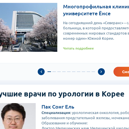
Многопрофильная клиник
университете Ёнсе
На сегодняшний день «Северанс» – 
больница, в которой предоставляе
современных мировых стандартов во
номер один» Южной Кореи.
Читать подробнее
Смо
учшие врачи по урологии в Корее
Пак Сонг Ель
Специализация:
урологическая онкология, робо
заболевания предстательной железы, мочекаме
Образование и обучение:
Доктор Медицинских наук Медицинской школы 