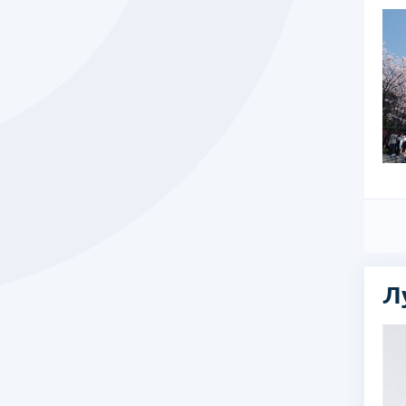
тр «Конгук»
ьный медицинский центр в Сеуле, открытый при
те. На международный уровень он вышел почти десять лет
тдела по работе с иностранными клиентами.
Л
ыря, роботизированная и лапароскопическая хирургия,
ого пузыря, химиотерапия при урологических заболеваниях,
стательной железы