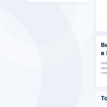
· У
· К
· в
· а
В
в
Что
нео
х р
Т