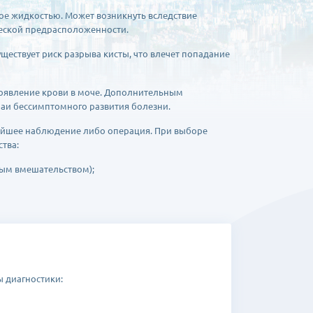
ое жидкостью. Может возникнуть вследствие
ческой предрасположенности.
уществует риск разрыва кисты, что влечет попадание
оявление крови в моче. Дополнительным
аи бессимптомного развития болезни.
нейшее наблюдение либо операция. При выборе
тва:
ым вмешательством);
 небольших разрезов);
ту и квалификации врачей, а также современному
ы диагностики: