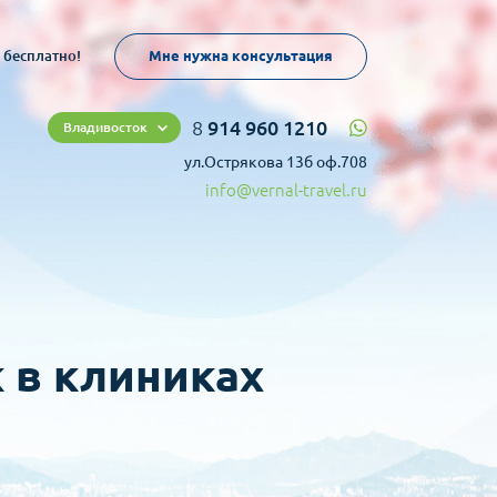
 бесплатно!
Мне нужна консультация
8
914 960 1210
Владивосток
ул.Острякова 13б оф.708
info@vernal-travel.ru
 в клиниках