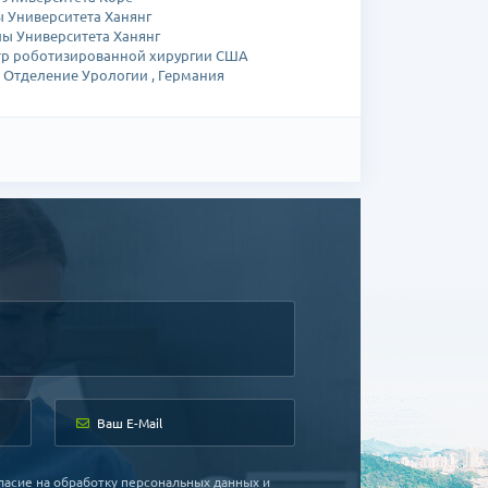
 Университета Ханянг
ы Университета Ханянг
тр роботизированной хирургии США
 Отделение Урологии , Германия
ь:
ой энергии юго-восточной части Пусана
е Урологии , научный сотрудник, клинический
ние Урологии, лектор, ассистент профессора
ение Урологии, доцент
ль центра обслуживания пациентов (по
Урологии, заведующий (по настоящее время)
ласие на обработку персональных данных и