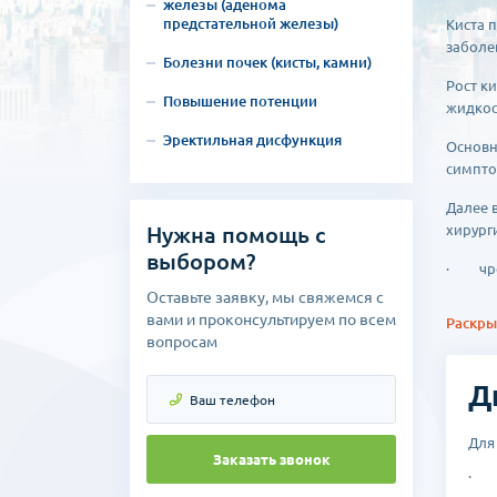
железы (аденома
предстательной железы)
Киста 
заболе
Болезни почек (кисты, камни)
Рост к
Повышение потенции
жидкос
Эректильная дисфункция
Основн
симпто
Далее 
Нужна помощь с
хирург
выбором?
· чрес
Оставьте заявку, мы свяжемся с
· лапа
вами и проконсультируем по всем
Раскрыт
вопросам
· откр
Лечени
Д
оборуд
Для
Заказать звонок
· л