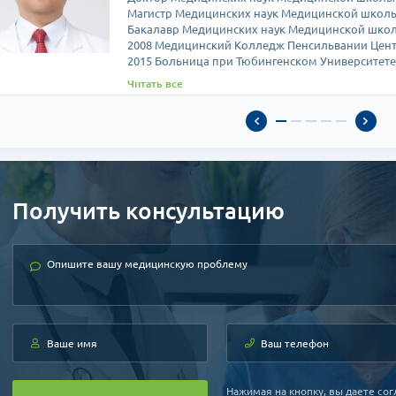
Магистр Медицинских наук Медицинской школы
Бакалавр Медицинских наук Медицинской школ
2008 Медицинский Колледж Пенсильвании Цен
2015 Больница при Тюбингенском Университете
Общественная и академическая деятельност
Читать все
2015 Научно исследовательский институт атомн
Университет Енсэ, Медицинская школа Отделени
ассистент профессора
Университет Ханянг, Медицинская школа Отделе
Университет Ханянг, Медицинская школа Отдел
Больница при Университете Ханянг, руководите
настоящее время)
Получить консультацию
Больница при Университете Ханянг Отделение 
Нажимая на кнопку, вы даете сог