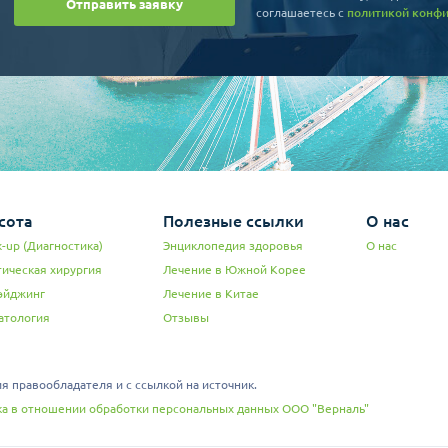
Отправить заявку
соглашаетесь c
политикой конф
сота
Полезные ссылки
О нас
-up (Диагностика)
Энциклопедия здоровья
О нас
тическая хирургия
Лечение в Южной Корее
эйджинг
Лечение в Китае
атология
Отзывы
 правообладателя и с ссылкой на источник.
а в отношении обработки персональных данных ООО "Верналь"