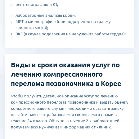
рентгенографию и КТ;
слабость и онемение конечностей
усугубление симптомов при движении, глубоком вдохе, смехе,
лабораторные анализы крови;
кашле.
МРТ и миелографию (при подозрении на травму
спинного мозга);
Отсутствие лечения при компрессионном переломе может
ЭКГ (в случае подозрения на нарушения работы сердца);
повлечь образование протрузий и грыж, повреждение других
структур (в том числе спинного мозга) и привести к параличу.
Врачи Южной Кореи проведут детальную диагностику и подберут
наиболее эффективное лечение благодаря новейшему
Виды и сроки оказания услуг по
диагностическому оборудованию, своей высокой квалификации
и индивидуальному подходу к каждому пациенту.
лечению компрессионного
перелома позвоночника в Корее
В результате диагностики определяется причина, вид и степень
Чтобы получить детальное описание услуг по лечению
травмы, что позволяет продумать план лечения. Зачастую он
компрессионного перелома позвоночника и выдать оценку
включает в себя комплексный подход.
конкретного вашего случая - необходимо оставить заявку
на сайте - мы её отрабатываем и связываемся с вами в
В неосложненных случаях обычно назначается физиотерапия,
течение 24-х часов. Обычно, в течение 2-х рабочих дней,
ЛФК, массаж, мануальная терапия, фиксация позвоночника
получаем всю нужную вам информацию от клиник.
ортопедическими приспособлениями.
Медикаментозное лечение предполагает назначение