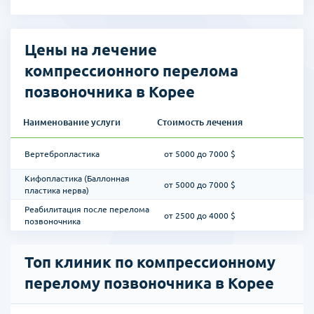
обезболивающих и противовоспалительных препаратов. В
случае остеопороза как первопричины заболевания пациенту
прописываются препараты кальция,
Цены на лечение
витаминотерапия, бисфосфонаты, сбалансированное питание.
компрессионного перелома
В осложненных случаях лечение предполагает один из видов
позвоночника в Корее
хирургического вмешательства:
вертебропластика;
Наименование услуги
Стоимость лечения
кифопластика;
открытая операция (в случае повреждения спинного мозга).
Вертебропластика
от 5000 до 7000 $
В первых двух случаях операция малоинвазивная, что позволяет
Кифопластика (Баллонная
сократить восстановительный период и сводит к минимуму риски
от 5000 до 7000 $
пластика нерва)
осложнений.
Реабилитация после перелома
от 2500 до 4000 $
позвоночника
В результате лечения устраняется болевой синдром и
деформация позвоночного канала, а также улучшается
кровообращение.
Топ клиник по компрессионному
Реабилитационный период во всех случаях составляет не менее 6
перелому позвоночника в Корее
недель.