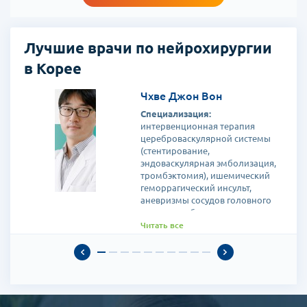
Лучшие врачи по нейрохирургии
в Корее
Чхве Джон Вон
Специализация:
интервенционная терапия
цереброваскулярной системы
(стентирование,
эндоваскулярная эмболизация,
тромбэктомия), ишемический
геморрагический инсульт,
аневризмы сосудов головного
мозга, церебральные
артериовенозные
Читать все
мальформации, стеноз сонных
артерий, гидроцефалия,
опухоли головного мозга,
травмы головы,
неврологическая интенсивная
терапия