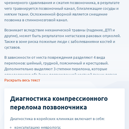
чрезмерного сдавливания и сжатия позвоночника, в результате
чего травмируется позвоночный канал, близлежащие сосуды и
мягкие ткани. Осложненной формой является смещение
позвонка в спинномозговой канал.
Возникает вследствие механической травмы (падение, ДТП и
другие), может быть результатом метастазов раковых опухолей.
Также в зоне риска пожилые люди с заболеваниями костей и
суставов.
В зависимости от места повреждения разделяют 4 вида
переломов: шейный, грудной, поясничный и крестцовый.
Дополнительно выделяют 3 степени перелома, которые
определяются объёмом поврежденной костной ткани: легкая,
Раскрыть весь текст
средняя, тяжелая.
Заподозрить наличие компрессионного перелома можно при
наличии следующих признаков:
Диагностика компрессионного
перелома позвоночника
боль, нарастающая при надавливании;
ограниченность движений;
Диагностика в корейских клиниках включает в себя:
головная боль и тошнота;
консультацию невролога;
затрудненность дыхания;