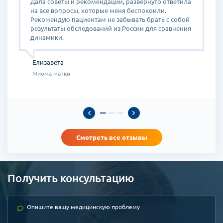
Дала советы и рекомендации, развернуто ответила
к
на все вопросы, которые меня беспокоили.
о
и)
Рекомендую пациентам не забывать брать с собой
С
результаты обследований из России для сравнения
динамики.
ь
Елизавета
Миома матки
Смотреть все отзывы
о,
Получить консультацию
в
т.