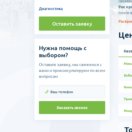
своевр
Рак кр
Диагностика
почти 
Раскрыт
Оставить заявку
Причин
Цен
воздей
другое
Нужна помощь с
Также 
Наз
нередк
выбором?
Сущест
Мие
Оставьте заявку, мы свяжемся с
доволь
вами и проконсультируем по всем
лимфол
Забо
вопросам
Более 
лейкоз
Имм
Все по
заключ
Тра
Как мы
наруше
Заказать звонок
Мак
В случ
развер
для оц
Т
Как пр