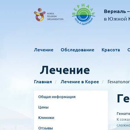
Верналь –
в Южной К
Лечение
Обследование
Красота
Лечение
Главная
Лечение в Корее
Гематоло
Ге
Общая информация
Цены
Гемат
Клиники
К сожа
сложно
Отзывы