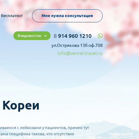
 бесплатно!
Мне нужна консультация
8
914 960 1210
Владивосток
ул.Острякова 13б оф.708
info@vernal-travel.ru
 Кореи
ваемся с лейкозами у пациентов, причем тут
ама специфика такова, что отсутствие