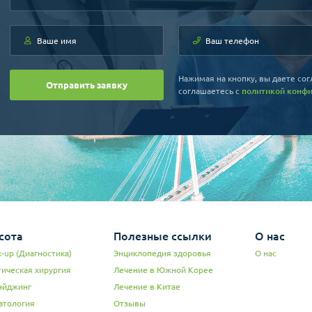
Нажимая на кнопку, вы даете сог
Отправить заявку
соглашаетесь c
политикой конф
сота
Полезные ссылки
О нас
-up (Диагностика)
Энциклопедия здоровья
О нас
тическая хирургия
Лечение в Южной Корее
эйджинг
Лечение в Китае
атология
Отзывы