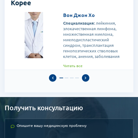
Корее
Вон Джон Хо
Специализация:
лейкемия,
злокачественная лимфома,
множественная миелома,
миелодиспластический
синдром, трансплантация
гемопоэтических стволовых
клеток, анемия, заболевания
крови
Читать все
Доктор проводит лечение
онкологических и
гепатологических заболеваний,
начиная от сверхсовременных
методов, как целенаправленная
молекулярная и иммунная
терапия, и до высокодозной
Получить консультацию
химиотерапии с применением
собственных стволовых клеток.