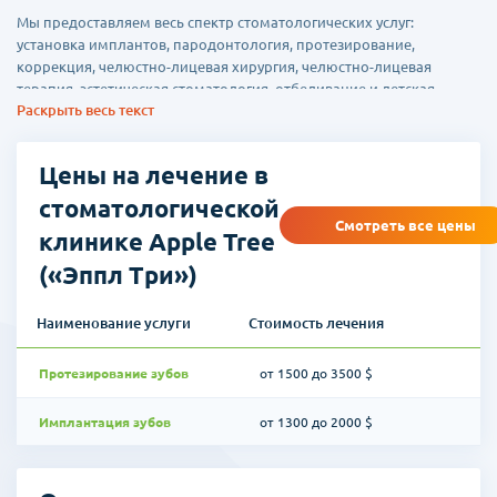
Мы предоставляем весь спектр стоматологических услуг:
установка имплантов, пародонтология, протезирование,
коррекция, челюстно-лицевая хирургия, челюстно-лицевая
терапия, эстетическая стоматология, отбеливание и детская
Раскрыть весь текст
стоматология.
Строгая система дезинфекционного контроля
Цены на лечение в
- Используются дезинфицирующие средства и стерилизаторы,
стоматологической
сертифицированные в государственных учреждениях контроля.
Смотреть все цены
клинике Apple Tree
- После разового использования инструментов, проводиться
(«Эппл Три»)
тщательная дезинфекция
- Проведение сетевой оценки
Наименование услуги
Стоимость лечения
Apple Tree – клиника, специализирующаяся на лечении
иностранных пациентов.
Протезирование зубов
от 1500 до 3500 $
Регистрационное удостоверение от Министерства
Имплантация зубов
от 1300 до 2000 $
Здравоохранения Ю. Кореи, с правом осуществлять лечение
иностранных пациентов и привлечение в медицинские
учреждения. При клинике работает международный отдел,