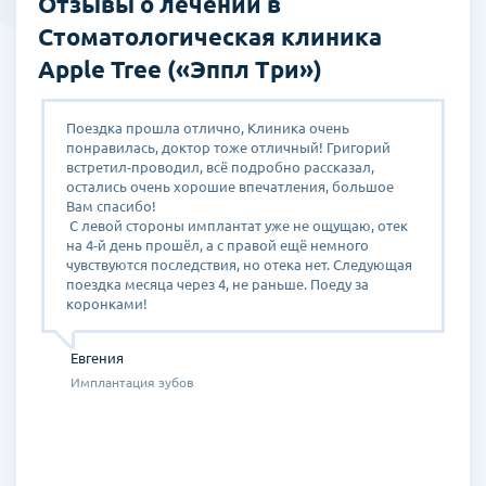
Отзывы о лечении в
консультация и лечение производиться на доступном для
общения языке. А так же, на период прохождения лечения,
Стоматологическая клиника
предоставляются бесплатно услуги трансфера и перевода.
Apple Tree («Эппл Три»)
Имплантная хиругия
Поездка прошла отлично, Клиника очень
П
Имплантирование – это способ лечения, при котором имплант
понравилась, доктор тоже отличный! Григорий
и
устанавливается на место потерянного зуба и совершенно
встретил-проводил, всё подробно рассказал,
М
естественно полностью заменяет его от корня до головки зуба.
остались очень хорошие впечатления, большое
Р
Превосходный результат естественного вида зубов, достигается
Вам спасибо!
"
путем вживления титанового импланта и установки коронки на
С левой стороны имплантат уже не ощущаю, отек
О
место потерянного зуба.
у,
на 4-й день прошёл, а с правой ещё немного
с
чувствуются последствия, но отека нет. Следующая
к
и
поездка месяца через 4, не раньше. Поеду за
в
коронками!
О
Ч
Изменения к которым приводит отсутствие зуба:
о
д
- Потеря естественной улыбки.
в
Евгения
- Неудобства и трудности при приеме пищи.
р
- В отдельных случаях потеря самоуверенности.
в
Имплантация зубов
о
- При долговременном отсутствии зуба, свободное пространство
М
заполняется соседними зубами, путем их перемещения, что в
п
последствии приводит к осложнению процесса лечения.
е
- А так же, длительное отсутствие зуба приводит к утончению
п