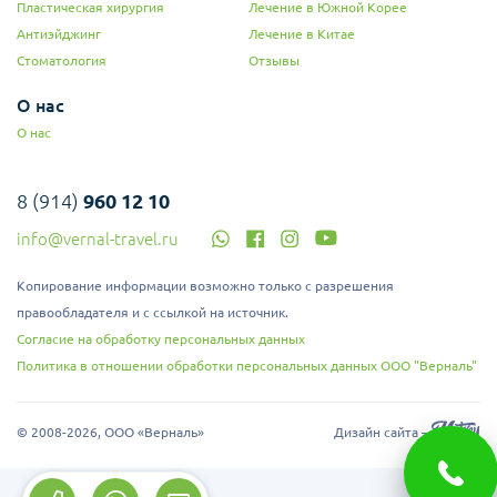
Пластическая хирургия
Лечение в Южной Корее
Антиэйджинг
Лечение в Китае
Стоматология
Отзывы
В случаях полного отсутствия зубов производиться
имплантирование, благодаря которому возможно
О нас
восстановление потерянных функций зубов.
О нас
1. Минимальное количество имплантов.
Метод установки в нижную челюсть 6 имплантов +
протезирование 12 зубов и в верхнюю челюсть 8 имплантов +
8 (914)
960 12 10
протезирование 12 зубов.
info@vernal-travel.ru
2.Эстетический эффект.
Получая правильный прикус мы делаем дизайн эстетически
Копирование информации возможно только с разрешения
красивой улыбки.
правообладателя и с ссылкой на источник.
Согласие на обработку персональных данных
3. Вживление костной ткани.
Даже при необходимости дополнительных процедур лечения,
Политика в отношении обработки персональных данных ООО "Верналь"
таких как вживления костной ткани, возможно проведение
операции по имплантированию.
© 2008-2026, ООО «Верналь»
Дизайн сайта –
4. Возможность имплантирования при наличии артериального
давления, сахарного диабета и остеопороза.
Для пациентов имеющих заболевания артериального давления,