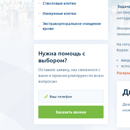
Стволовые клетки
Задач
систем
Иммунные клетки
метода
Экстракорпоральное очищение
Иммуно
крови
лечени
На сег
Корее:
Нужна помощь с
выбором?
введ
испо
Оставьте заявку, мы свяжемся с
вакц
Раскрыт
вами и проконсультируем по всем
паци
вопросам
испо
инте
Д
Благод
Диа
против
мож
реакци
Заказать звонок
качест
традиц