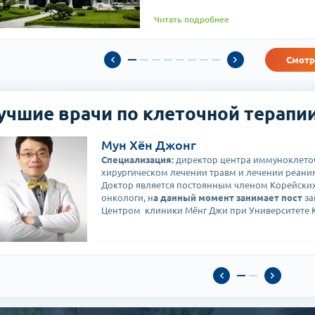
Читать подробнее
Смотр
учшие врачи по клеточной терапии
Мун Хён Джонг
Специализация:
директор центра иммуноклеточ
хирургическом лечении травм и лечении реан
Доктор является постоянным членом Корейских
онкологи, н
а данный момент занимает пост
за
Центром клиники Мёнг Джи при Университете К