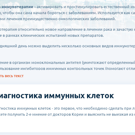
а иммунотерапии
– активировать и простимулировать естественный и
у, чтобы она сама начала бороться с заболеванием. Используется как с
ми лечения преимущественно онкологических заболеваний.
терапия относительно новое направление в лечении рака и зачасту
е в рамках клинических испытаний новых препаратов.
одняшний день можно выделить несколько основных видов иммунотер
ение в организм моноклональных антител (уничтожают определенный 
льзование ингибиторов иммунных контрольных точек (помогают отлича
ины, созданные из клеток пациента (запускают иммунитет для борьбы
ь весь текст
ента);
льзование неспецифической иммунотерапии (цитокинов, которые кон
рферонов, подавляющих рост опухолевых клеток);
иагностика иммунных клеток
аря тому, что данный вид лечения направлен на активацию собственно
гностика иммунных клеток - это первое, что необходимо сделать при 
опоказания для его применения, исключаются побочные эффекты и сн
ете получить 2-е мнение от докторов Кореи и выяснить не выезжая из с
ю и снова запускает необходимые процессы в случае возникновения о
ве вспомогательного лечения, она повышает эффективность сопутству
ионными видами терапии здоровым клеткам организма.