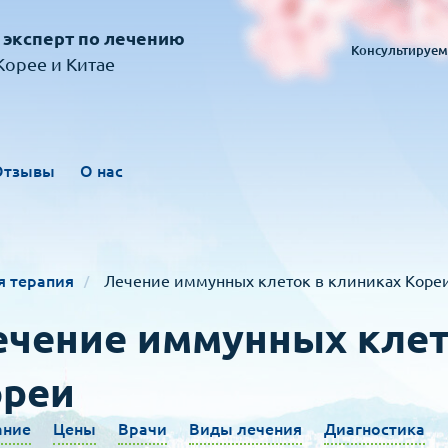
 эксперт по лечению
Консультируем
орее и Китае
Отзывы
О нас
я терапия
Лечение иммунных клеток в клиниках Коре
чение иммунных клет
ореи
ание
Цены
Врачи
Виды лечения
Диагностика