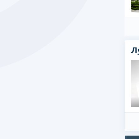
Л
лист по лечению цереброваскулярных заболеваний
,
цереброваскулярные и трудноизлечимые болезни (с
)
,
травмы позвоночника, поясничного отдела, спондилолиз
 научный труд «Применение костного мозга в стволовой
да на съезде Германского научного общества стволовой