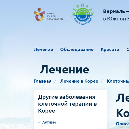
Верналь –
в Южной К
Лечение
Обследование
Красота
Лечение
Главная
Лечение в Корее
Клеточна
Ле
Другие заболевания
клеточной терапии в
К
Корее
Аутизм
Опис