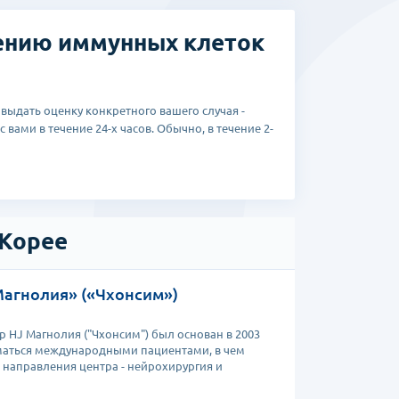
ющейся хирургическому лечению и традиционным
чению иммунных клеток
выдать оценку конкретного вашего случая -
 вами в течение 24-х часов. Обычно, в течение 2-
 Корее
Магнолия» («Чхонсим»)
HJ Магнолия ("Чхонсим") был основан в 2003
иматься международными пациентами, в чем
направления центра - нейрохирургия и