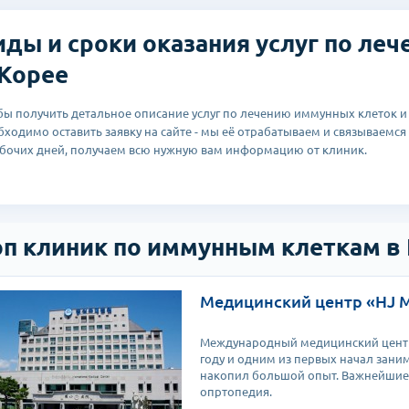
терапия эффективна в 60-80% случаев лечения онкологии, не подда
м (химиотерапия, облучение).
иды и сроки оказания услуг по ле
 Корее
бы получить детальное описание услуг по лечению иммунных клеток и 
бходимо оставить заявку на сайте - мы её отрабатываем и связываемся с
абочих дней, получаем всю нужную вам информацию от клиник.
оп клиник по иммунным клеткам в
Медицинский центр «HJ 
Международный медицинский центр 
году и одним из первых начал зан
накопил большой опыт. Важнейшие 
опртопедия.