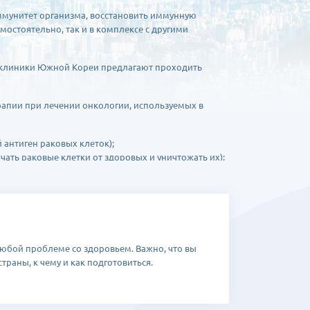
ммунитет организма, восстановить иммунную
амостоятельно, так и в комплексе с другими
ю клиники Южной Кореи предлагают проходить
апии при лечении онкологии, используемых в
антиген раковых клеток);
ть раковые клетки от здоровых и уничтожать их);
 с конкретным видом опухоли, выявленной у
тролируют рост иммунных клеток, или
го иммунитета пациента, отсутствуют
любой проблеме со здоровьем. Важно, что вы
ижается риск рецидива – организм запоминает
траны, к чему и как подготовиться.
пасности. При использовании иммунотерапии в
ющих методов лечения и снижает вред, наносимый