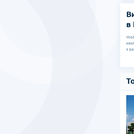
Иммуно
метода
В
в
Что
нео
х р
Т
 центр «Чаум»
здоровительный центр Чаум является крупным медицинским
ентром, который предоставляет высококвалифицированную
менных мировых стандартов во всех областях медицины и
противовозрастной терапии и косметологии.