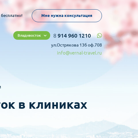
 бесплатно!
Мне нужна консультация
8
914 960 1210
Владивосток
ул.Острякова 13б оф.708
info@vernal-travel.ru
и
ок в клиниках