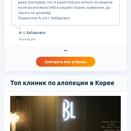
ультрозвуковая терапия;
даже учитывая, что я практически ничего не видела
лечение аппаратами дарсонваль;
из ее возможностей) в нашей стране, наверное, до
такого не доживу)
вакуумная терапия;
Пациентка А. из г. Хабаровск
трансплантация волосяных луковиц.
А. г. Хабаровск
Алопеция
Смотреть все отзывы
Топ клиник по алопеции в Корее