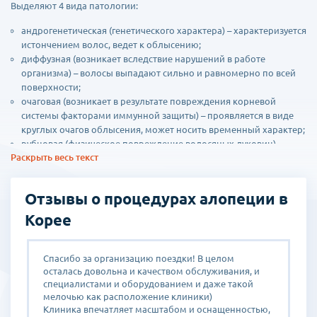
Выделяют 4 вида патологии:
андрогенетическая (генетического характера) – характеризуется
истончением волос, ведет к облысению;
диффузная (возникает вследствие нарушений в работе
организма) – волосы выпадают сильно и равномерно по всей
поверхности;
очаговая (возникает в результате повреждения корневой
системы факторами иммунной защиты) – проявляется в виде
круглых очагов облысения, может носить временный характер;
рубцовая (физическое повреждение волосяных луковиц) –
Раскрыть весь текст
образуется на месте травм.
Врачи в клиниках Кореи определяют причины нарушения, после
Отзывы о процедурах алопеции в
чего составляется план лечения с применением новейших
препаратов и современного оборудования. В план могут быть
Корее
включены такие методы, как:
этиологическое лечение;
Спасибо за организацию поездки! В целом
мезотерапия;
осталась довольна и качеством обслуживания, и
физиотерапевтические процедуры;
специалистами и оборудованием и даже такой
лазеротерапия;
мелочью как расположение клиники)
электрофорез;
Клиника впечатляет масштабом и оснащенностью,