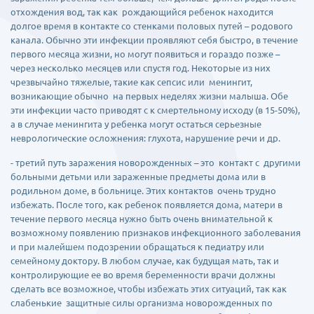
отхождения вод, так как рождающийся ребенок находится
долгое время в контакте со стенками половых путей – родового
канала. Обычно эти инфекции проявляют себя быстро, в течение
первого месяца жизни, но могут появиться и гораздо позже –
через несколько месяцев или спустя год. Некоторые из них
чрезвычайно тяжелые, такие как сепсис или менингит,
возникающие обычно на первых неделях жизни малыша. Обе
эти инфекции часто приводят с к смертельному исходу (в 15-50%),
а в случае менингита у ребенка могут остаться серьезные
неврологические осложнения: глухота, нарушение речи и др.
- третий путь заражения новорожденных – это контакт с другими
больными детьми или зараженные предметы дома или в
родильном доме, в больнице. Этих контактов очень трудно
избежать. После того, как ребенок появляется дома, матери в
течение первого месяца нужно быть очень внимательной к
возможному появлению признаков инфекционного заболевания
и при малейшем подозрении обращаться к педиатру или
семейному доктору. В любом случае, как будущая мать, так и
контролирующие ее во время беременности врачи должны
сделать все возможное, чтобы избежать этих ситуаций, так как
слабенькие защитные силы организма новорожденных по