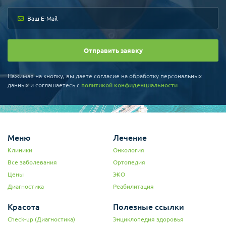
Отправить заявку
Нажимая на кнопку, вы даете согласие на обработку персональных
данных и соглашаетесь c
политикой конфиденциальности
Меню
Лечение
Клиники
Онкология
Все заболевания
Ортопедия
Цены
ЭКО
Диагностика
Реабилитация
Красота
Полезные ссылки
Check-up (Диагностика)
Энциклопедия здоровья