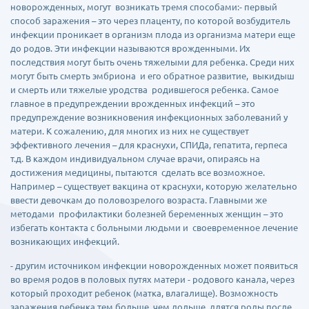
новорожденных, могут возникать тремя способами:- первый
способ заражения – это через плаценту, по которой возбудитель
инфекции проникает в организм плода из организма матери еще
до родов. Эти инфекции называются врожденными. Их
последствия могут быть очень тяжелыми для ребенка. Среди них
могут быть смерть эмбриона и его обратное развитие, выкидыш
и смерть или тяжелые уродства родившегося ребенка. Самое
главное в предупреждении врожденных инфекций – это
предупреждение возникновения инфекционных заболеваний у
матери. К сожалению, для многих из них не существует
эффективного лечения – для краснухи, СПИДа, гепатита, герпеса
т.д. В каждом индивидуальном случае врачи, опираясь на
достижения медицины, пытаются сделать все возможное.
Например – существует вакцина от краснухи, которую желательно
ввести девочкам до половозрелого возраста. Главными же
методами профилактики болезней беременных женщин – это
избегать контакта с больными людьми и своевременное лечение
возникающих инфекций.
- другим источником инфекции новорожденных может появиться
во время родов в половых путях матери - родового канала, через
который проходит ребенок (матка, влагалище). Возможность
заражения ребенка тем больше, чем дольше длятся роды после