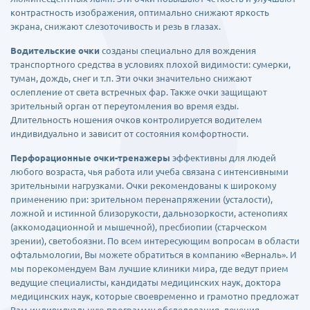
контрастность изображения, оптимально снижают яркость
экрана, снижают слезоточивость и резь в глазах.
Водительские очки
созданы специально для вождения
транспортного средства в условиях плохой видимости: сумерки,
туман, дождь, снег и т.п. Эти очки значительно снижают
ослепление от света встречных фар. Также очки защищают
зрительный орган от переутомления во время езды.
Длительность ношения очков контролируется водителем
индивидуально и зависит от состояния комфортности.
Перфорационные очки-тренажеры
эффективны для людей
любого возраста, чья работа или учеба связана с интенсивными
зрительными нагрузками. Очки рекомендованы к широкому
применению при: зрительном перенапряжении (усталости),
ложной и истинной близорукости, дальнозоркости, астенопиях
(аккомодационной и мышечной), пресбиопии (старческом
зрении), светобоязни. По всем интересующим вопросам в области
офтальмологии, Вы можете обратиться в компанию «Верналь». И
мы порекомендуем Вам лучшие клиники мира, где ведут прием
ведущие специалисты, кандидаты медицинских наук, доктора
медицинских наук, которые своевременно и грамотно предложат