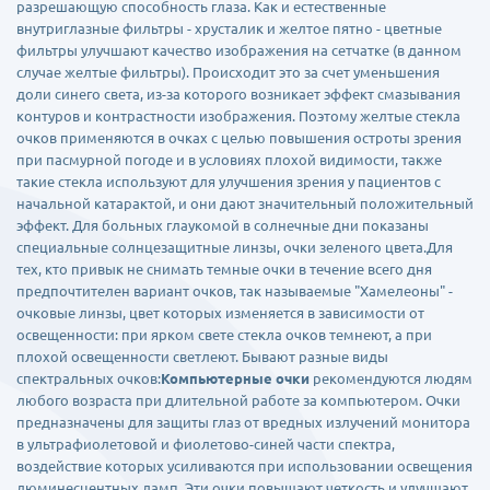
разрешающую способность глаза. Как и естественные
внутриглазные фильтры - хрусталик и желтое пятно - цветные
фильтры улучшают качество изображения на сетчатке (в данном
случае желтые фильтры). Происходит это за счет уменьшения
доли синего света, из-за которого возникает эффект смазывания
контуров и контрастности изображения. Поэтому желтые стекла
очков применяются в очках с целью повышения остроты зрения
при пасмурной погоде и в условиях плохой видимости, также
такие стекла используют для улучшения зрения у пациентов с
начальной катарактой, и они дают значительный положительный
эффект. Для больных глаукомой в солнечные дни показаны
специальные солнцезащитные линзы, очки зеленого цвета.Для
тех, кто привык не снимать темные очки в течение всего дня
предпочтителен вариант очков, так называемые "Хамелеоны" -
очковые линзы, цвет которых изменяется в зависимости от
освещенности: при ярком свете стекла очков темнеют, а при
плохой освещенности светлеют. Бывают разные виды
спектральных очков:
Компьютерные очки
рекомендуются людям
любого возраста при длительной работе за компьютером. Очки
предназначены для защиты глаз от вредных излучений монитора
в ультрафиолетовой и фиолетово-синей части спектра,
воздействие которых усиливаются при использовании освещения
люминесцентных ламп. Эти очки повышают четкость и улучшают