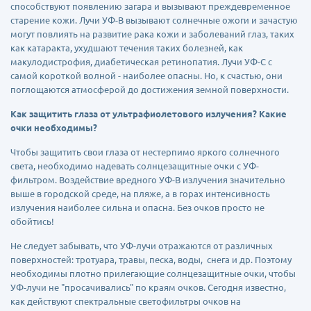
способствуют появлению загара и вызывают преждевременное
старение кожи. Лучи УФ-В вызывают солнечные ожоги и зачастую
могут повлиять на развитие рака кожи и заболеваний глаз, таких
как катаракта, ухудшают течения таких болезней, как
макулодистрофия, диабетическая ретинопатия. Лучи УФ-С с
самой короткой волной - наиболее опасны. Но, к счастью, они
поглощаются атмосферой до достижения земной поверхности.
Как защитить глаза от ультрафиолетового излучения? Какие
очки необходимы?
Чтобы защитить свои глаза от нестерпимо яркого солнечного
света, необходимо надевать солнцезащитные очки с УФ-
фильтром. Воздействие вредного УФ-В излучения значительно
выше в городской среде, на пляже, а в горах интенсивность
излучения наиболее сильна и опасна. Без очков просто не
обойтись!
Не следует забывать, что УФ-лучи отражаются от различных
поверхностей: тротуара, травы, песка, воды, снега и др. Поэтому
необходимы плотно прилегающие солнцезащитные очки, чтобы
УФ-лучи не "просачивались" по краям очков. Сегодня известно,
как действуют спектральные светофильтры очков на