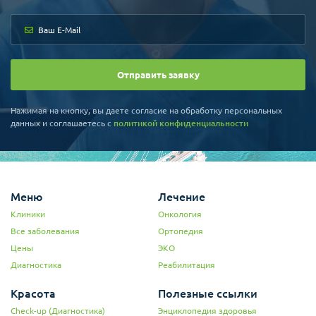
Отправить заявку
Нажимая на кнопку, вы даете согласие на обработку персональных
данных и соглашаетесь c
политикой конфиденциальности
Меню
Лечение
Клиники
Онкология
Все заболевания
Ортопедия
Цены
ЭКО
Диагностика
Реабилитация
Красота
Полезные ссылки
Check-up (Диагностика)
Энциклопедия здоровья