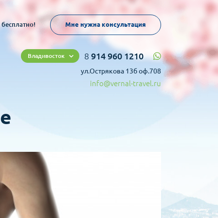
 бесплатно!
Мне нужна консультация
8
914 960 1210
Владивосток
ул.Острякова 13б оф.708
info@vernal-travel.ru
ее