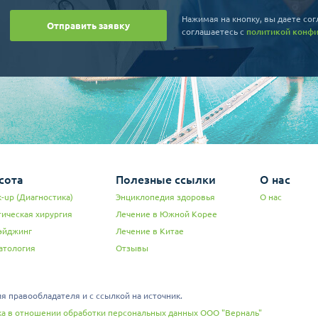
Нажимая на кнопку, вы даете сог
Отправить заявку
соглашаетесь c
политикой конф
сота
Полезные ссылки
О нас
-up (Диагностика)
Энциклопедия здоровья
О нас
тическая хирургия
Лечение в Южной Корее
эйджинг
Лечение в Китае
атология
Отзывы
 правообладателя и с ссылкой на источник.
а в отношении обработки персональных данных ООО "Верналь"