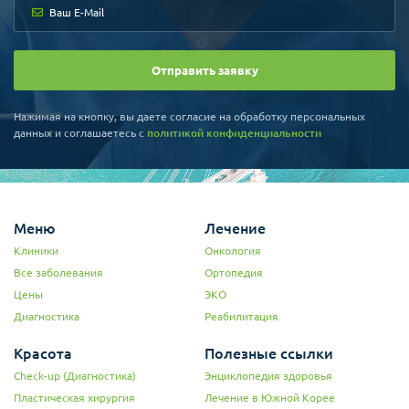
Отправить заявку
Нажимая на кнопку, вы даете согласие на обработку персональных
данных и соглашаетесь c
политикой конфиденциальности
Меню
Лечение
Клиники
Онкология
Все заболевания
Ортопедия
Цены
ЭКО
Диагностика
Реабилитация
Красота
Полезные ссылки
Check-up (Диагностика)
Энциклопедия здоровья
Пластическая хирургия
Лечение в Южной Корее