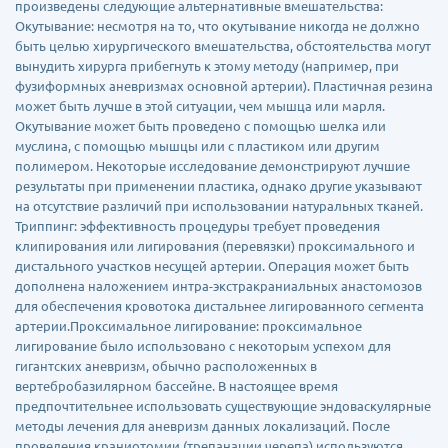
произведены следующие альтернативные вмешательства:
Окутывание: несмотря на то, что окутывание никогда не должно
быть целью хирургического вмешательства, обстоятельства могут
вынудить хирурга прибегнуть к этому методу (например, при
фузиформных аневризмах основной артерии). Пластичная резина
может быть лучше в этой ситуации, чем мышца или марля.
Окутывание может быть проведено с помощью шелка или
муслина, с помощью мышцы или с пластиком или другим
полимером. Некоторые исследование демонстрируют лучшие
результаты при применении пластика, однако другие указывают
на отсутствие различий при использовании натуральных тканей.
Триппинг: эффективность процедуры требует проведения
клипирования или лигирования (перевязки) проксимального и
дистального участков несущей артерии. Операция может быть
дополнена наложением интра-экстракраниальных анастомозов
для обеспечения кровотока дистальнее лигированного сегмента
артерии.Проксимальное лигирование: проксимальное
лигирование было использовано с некоторым успехом для
гигантских аневризм, обычно расположенных в
вертебробазилярном бассейне. В настоящее время
предпочтительнее использовать существующие эндоваскулярные
методы лечения для аневризм данных локализаций. После
проведения краниотомии (трепанации черепа) используются