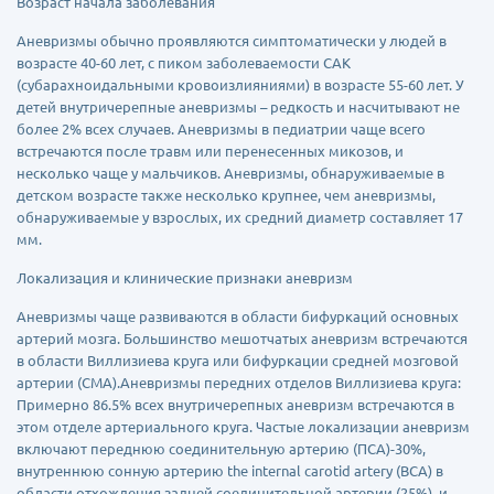
Возраст начала заболевания
Аневризмы обычно проявляются симптоматически у людей в
возрасте 40-60 лет, с пиком заболеваемости САК
(субарахноидальными кровоизлияниями) в возрасте 55-60 лет. У
детей внутричерепные аневризмы – редкость и насчитывают не
более 2% всех случаев. Аневризмы в педиатрии чаще всего
встречаются после травм или перенесенных микозов, и
несколько чаще у мальчиков. Аневризмы, обнаруживаемые в
детском возрасте также несколько крупнее, чем аневризмы,
обнаруживаемые у взрослых, их средний диаметр составляет 17
мм.
Локализация и клинические признаки аневризм
Аневризмы чаще развиваются в области бифуркаций основных
артерий мозга. Большинство мешотчатых аневризм встречаются
в области Виллизиева круга или бифуркации средней мозговой
артерии (СМА).Аневризмы передних отделов Виллизиева круга:
Примерно 86.5% всех внутричерепных аневризм встречаются в
этом отделе артериального круга. Частые локализации аневризм
включают переднюю соединительную артерию (ПСА)-30%,
внутреннюю сонную артерию the internal carotid artery (ВСА) в
области отхождения задней соединительной артерии (25%), и