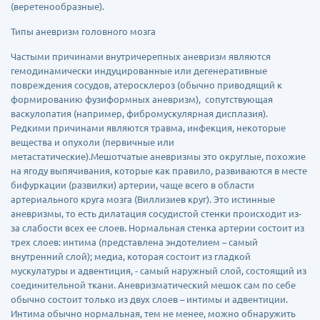
(веретенообразные).
Типы аневризм головного мозга
Частыми причинами внутричерепных аневризм являются
гемодинамически индуцированные или дегенеративные
повреждения сосудов, атеросклероз (обычно приводящий к
формированию фузиформных аневризм), сопутствующая
васкулопатия (например, фибромускулярная дисплазия).
Редкими причинами являются травма, инфекция, некоторые
вещества и опухоли (первичные или
метастатические).Мешотчатые аневризмы это округлые, похожие
на ягоду выпячивания, которые как правило, развиваются в месте
бифуркации (развилки) артерии, чаще всего в области
артериального круга мозга (Виллизиев круг). Это истинные
аневризмы, то есть дилатация сосудистой стенки происходит из-
за слабости всех ее слоев. Нормальная стенка артерии состоит из
трех слоев: интима (представлена эндотелием – самый
внутренний слой); медиа, которая состоит из гладкой
мускулатуры и адвентиция, - самый наружный слой, состоящий из
соединительной ткани. Аневризматический мешок сам по себе
обычно состоит только из двух слоев – интимы и адвентиции.
Интима обычно нормальная, тем не менее, можно обнаружить