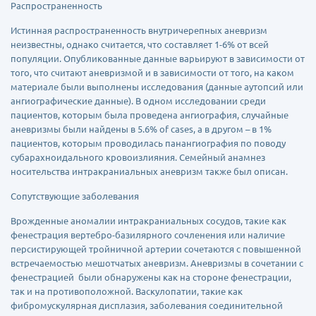
Распространенность
Истинная распространенность внутричерепных аневризм
неизвестны, однако считается, что составляет 1-6% от всей
популяции. Опубликованные данные варьируют в зависимости от
того, что считают аневризмой и в зависимости от того, на каком
материале были выполнены исследования (данные аутопсий или
ангиографические данные). В одном исследовании среди
пациентов, которым была проведена ангиография, случайные
аневризмы были найдены в 5.6% of cases, а в другом – в 1%
пациентов, которым проводилась панангиография по поводу
субарахноидального кровоизлияния. Семейный анамнез
носительства интракраниальных аневризм также был описан.
Сопутствующие заболевания
Врожденные аномалии интракраниальных сосудов, такие как
фенестрация вертебро-базилярного сочленения или наличие
персистирующей тройничной артерии сочетаются с повышенной
встречаемостью мешотчатых аневризм. Аневризмы в сочетании с
фенестрацией были обнаружены как на стороне фенестрации,
так и на противоположной. Васкулопатии, такие как
фибромускулярная дисплазия, заболевания соединительной