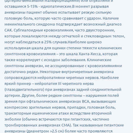
(артерио-венозными мальформациями) или опухолями и
оставшиеся 5-15% - идиопатические.В момент разрывая
аневризмы пациент обычно испытывает резкую сильную
головную боль, которую часто сравнивает с ударом. Наличие
менингеального синдрома подтверждает возможный диагноз
САК. Субгиалоидные кровоизлияния, часто двухсторонние,
которые локализуются между сетчаткой и стекловидным телом,
могут наблюдаться в 25% случаев.Наиболее широко
используемая шкала для оценки степени тяжести клинических
симптомов кровоизлияния – это шкала Ханта-Хесса, которая
также коррелирует с исходом заболевания. Клинические
симптомы аневризм, не ассоциированные с кровоизлияниями
достаточно редки. Некоторые внутричерепные аневризма
сопровождаются нейропатиями черепных нервов. Наиболее
яркий пример – нейропатия III черепного нерва
(глазодвигательного) при аневризмах задней соединительной
артерии. Другие, более редкие симптомы – нарушения полей
зрения при офтальмических аневризмах ВСА, вызывающих
компрессию зрительных нервов, припадки, головная боль,
транзиторные ишемические атаки вследствие вторичной
эмболии (обычно встречаются при гигантских, частично
тромбированных аневризмах СМА). Так называемые гигантские
аневризмы (диаметром >2.5 см) более часто проявляются