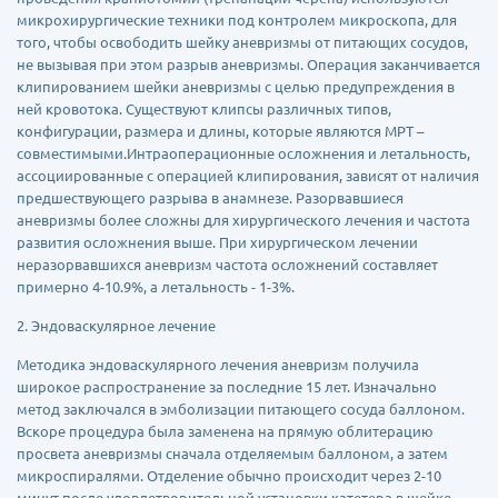
микрохирургические техники под контролем микроскопа, для
того, чтобы освободить шейку аневризмы от питающих сосудов,
не вызывая при этом разрыв аневризмы. Операция заканчивается
клипированием шейки аневризмы с целью предупреждения в
ней кровотока. Существуют клипсы различных типов,
конфигурации, размера и длины, которые являются МРТ –
совместимыми.Интраоперационные осложнения и летальность,
ассоциированные с операцией клипирования, зависят от наличия
предшествующего разрыва в анамнезе. Разорвавшиеся
аневризмы более сложны для хирургического лечения и частота
развития осложнения выше. При хирургическом лечении
неразорвавшихся аневризм частота осложнений составляет
примерно 4-10.9%, а летальность - 1-3%.
2. Эндоваскулярное лечение
Методика эндоваскулярного лечения аневризм получила
широкое распространение за последние 15 лет. Изначально
метод заключался в эмболизации питающего сосуда баллоном.
Вскоре процедура была заменена на прямую облитерацию
просвета аневризмы сначала отделяемым баллоном, а затем
микроспиралями. Отделение обычно происходит через 2-10