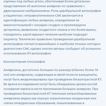
изучены под любым углом, обеспечивая более детальное
представление об анатомии аневризм по сравнению с
двухмерными изображениями. Роль церебральной ангиографии
у пациентов с нетравматическими САК заключается в
идентификации любых аневризм, определении ее
взаимоотношений с несущим сосудом и прилежащими
артериями, выявлении сосудистого спазма и что более важно,
определить, какой вариант лечения наиболее подходит
пациенту. Технически правильно проведенная церебральная
ангиография считается важнейшим и наиболее точным методом
диагностики САК, однако многие авторы сообщают об успешном
использовании КТ-ангиографии.
Компьютерная томография
Аневризмы, достаточно большие по размеру (обычно более 10
мм) или аневризмы, содержащие в своей полости кальцинаты,
могут быть визуализированы при проведении бесконтрастной КТ.
Во время исследования могут быть обнаружены эрозии костей
основания черепа в месте прилежания больших аневризм. При
проведении бесконтрастной КТ типичные нетромбированные
аневризмы видны как хорошо ограниченные изоденсные или
слегка гиперденсные образования, локализованные в