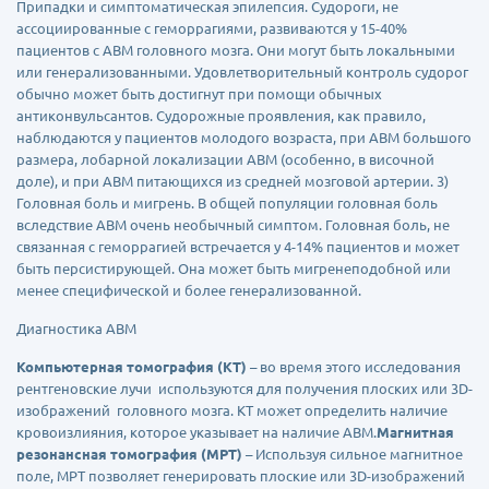
Припадки и симптоматическая эпилепсия. Судороги, не
ассоциированные с геморрагиями, развиваются у 15-40%
пациентов с АВМ головного мозга. Они могут быть локальными
или генерализованными. Удовлетворительный контроль судорог
обычно может быть достигнут при помощи обычных
антиконвульсантов. Судорожные проявления, как правило,
наблюдаются у пациентов молодого возраста, при АВМ большого
размера, лобарной локализации АВМ (особенно, в височной
доле), и при АВМ питающихся из средней мозговой артерии. 3)
Головная боль и мигрень. В общей популяции головная боль
вследствие АВМ очень необычный симптом. Головная боль, не
связанная с геморрагией встречается у 4-14% пациентов и может
быть персистирующей. Она может быть мигренеподобной или
менее специфической и более генерализованной.
Диагностика АВМ
Компьютерная томография (КТ)
– во время этого исследования
рентгеновские лучи используются для получения плоских или 3D-
изображений головного мозга. КТ может определить наличие
кровоизлияния, которое указывает на наличие АВМ.
Магнитная
резонансная томография (МРТ)
– Используя сильное магнитное
поле, МРТ позволяет генерировать плоские или 3D-изображений