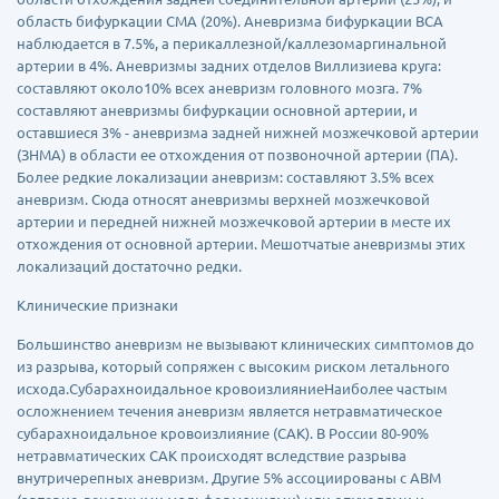
область бифуркации СМА (20%). Аневризма бифуркации ВСА
наблюдается в 7.5%, а перикаллезной/каллезомаргинальной
артерии в 4%. Аневризмы задних отделов Виллизиева круга:
составляют около10% всех аневризм головного мозга. 7%
составляют аневризмы бифуркации основной артерии, и
оставшиеся 3% - аневризма задней нижней мозжечковой артерии
(ЗНМА) в области ее отхождения от позвоночной артерии (ПА).
Более редкие локализации аневризм: составляют 3.5% всех
аневризм. Сюда относят аневризмы верхней мозжечковой
артерии и передней нижней мозжечковой артерии в месте их
отхождения от основной артерии. Мешотчатые аневризмы этих
локализаций достаточно редки.
Клинические признаки
Большинство аневризм не вызывают клинических симптомов до
из разрыва, который сопряжен с высоким риском летального
исхода.Субарахноидальное кровоизлияниеНаиболее частым
осложнением течения аневризм является нетравматическое
субарахноидальное кровоизлияние (САК). В России 80-90%
нетравматических САК происходят вследствие разрыва
внутричерепных аневризм. Другие 5% ассоциированы с АВМ