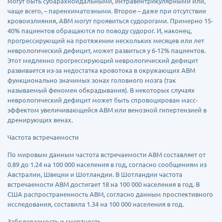
могут быть субарахноидальными, интравентрикулярными или,
чаще всего, – паренхиматозными. Второе – даже при отсутствии
кровоизлияния, АВМ могут проявиться судорогами. Примерно 15-
40% пациентов обращаются по поводу судорог. И, наконец,
прогрессирующий на протяжении нескольких месяцев или лет
неврологический дефицит, может развиться у 6-12% пациентов.
Этот медленно прогрессирующий неврологический дефицит
развивается из-за недостатка кровотока в окружающих АВМ
функционально значимых зонах головного мозга (так
называемый феномен обкрадывания). В некоторых случаях
неврологический дефицит может быть спровоцирован масс-
эффектом увеличивающейся АВМ или венозной гипертензией в
дренирующих венах.
Частота встречаемости
По мировым данным частота встречаемости АВМ составляет от
0.89 до 1.24 на 100 000 населения в год, согласно сообщениям из
Австралии, Швеции и Шотландии. В Шотландии частота
встречаемости АВМ достигает 18 на 100 000 населения в год. В
США распространенность АВМ, согласно данным проспективного
исследования, составила 1.34 на 100 000 населения в год.
Заболеваемость и смертность