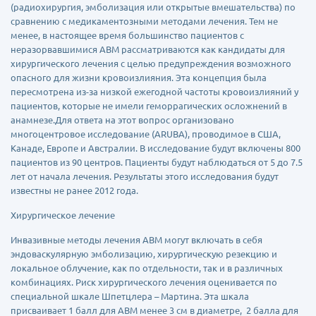
(радиохирургия, эмболизация или открытые вмешательства) по
сравнению с медикаментозными методами лечения. Тем не
менее, в настоящее время большинство пациентов с
неразорвавшимися АВМ рассматриваются как кандидаты для
хирургического лечения с целью предупреждения возможного
опасного для жизни кровоизлияния. Эта концепция была
пересмотрена из-за низкой ежегодной частоты кровоизлияний у
пациентов, которые не имели геморрагических осложнений в
анамнезе.Для ответа на этот вопрос организовано
многоцентровое исследование (ARUBA), проводимое в США,
Канаде, Европе и Австралии. В исследование будут включены 800
пациентов из 90 центров. Пациенты будут наблюдаться от 5 до 7.5
лет от начала лечения. Результаты этого исследования будут
известны не ранее 2012 года.
Хирургическое лечение
Инвазивные методы лечения АВМ могут включать в себя
эндоваскулярную эмболизацию, хирургическую резекцию и
локальное облучение, как по отдельности, так и в различных
комбинациях. Риск хирургического лечения оценивается по
специальной шкале Шпетцлера – Мартина. Эта шкала
присваивает 1 балл для АВМ менее 3 см в диаметре, 2 балла для