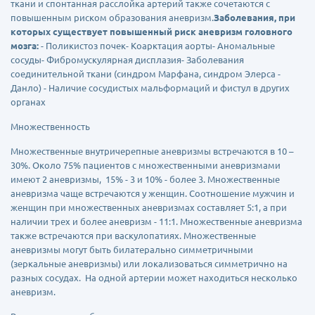
ткани и спонтанная расслойка артерий также сочетаются с
повышенным риском образования аневризм.
Заболевания, при
которых существует повышенный риск аневризм головного
мозга:
- Поликистоз почек- Коарктация аорты- Аномальные
сосуды- Фибромускулярная дисплазия- Заболевания
соединительной ткани (синдром Марфана, синдром Элерса -
Данло) - Наличие сосудистых мальформаций и фистул в других
органах
Множественность
Множественные внутричерепные аневризмы встречаются в 10 –
30%. Около 75% пациентов с множественными аневризмами
имеют 2 аневризмы, 15% - 3 и 10% - более 3. Множественные
аневризма чаще встречаются у женщин. Соотношение мужчин и
женщин при множественных аневризмах составляет 5:1, а при
наличии трех и более аневризм - 11:1. Множественные аневризма
также встречаются при васкулопатиях. Множественные
аневризмы могут быть билатерально симметричными
(зеркальные аневризмы) или локализоваться симметрично на
разных сосудах. На одной артерии может находиться несколько
аневризм.