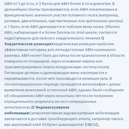
АВМ от 3 до 6 см, и 3 балла для АВМ более 6 см в диаметре. В
дальнейшем баллы присваиваются, если АВМ локализована в
функционально значимом участке головного мозга (например,
речевые, двигательные, чувствительные или зрительные центры)
и 1 балл, если АВМ дренируется в глубокие вены мозга. Обычно
АВМ, набирающие 4 и более баллов по этой шкале, считаются
недоступными для прямого хирургического лечения.
1)
Хирургическая резекция
Хирургическая резекция наиболее
эффективная методика для легкодоступных АВМ маленького
размера. АВМ может быть доступна после краниотомии в области
поверхности полушарий, через основание черепа или
трансвентрикулярно (через желудочковую систему мозга).
Питающие артерии и дренирующие вены изолируются и
перевязываются, после чего производится резекция узла. В
послеоперационном периоде проводится ангиография с целью
выявления возможной остаточной АВМ, однако были сообщения
об обнаружении АВМ через несколько лет после получения
отрицательного результата на пост-операционных
ангиограммах.
2) Эндоваскулярная
эмболизация
Суперселективная эндоваскулярная эмболизация
заключается в доставке тромбирующего агента, например такого,
как акриловый клей (N-бутил цианоакрилат [NBCA]),