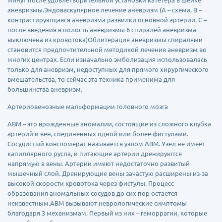
минут после удовлетворительной установки катетера в шейке
аневризмы.Эндоваскулярное лечение аневризм (А – схема, В –
контрастирующаяся аневризма развилки основной артерии, С –
после введения в полость аневризмы 6 спиралей аневризма
выключена из кровотока)Облитерация аневризмы спиралями
становится предпочтительной методикой лечения аневризм во
многих центрах. Если изначально эмболизация использовалась
только для аневризм, недоступных для прямого хирургического
вмешательства, то сейчас эта техника применима для
большинства аневризм.
Артериовенозные мальформации головного мозга
АВМ – это врожденные аномалии, состоящие из сложного клубка
артерий и вен, соединенных одной или более фистулами.
Сосудистый конгломерат называется узлом АВМ. Узел не имеет
капиллярного русла, и питающие артерии дренируются
напрямую в вены. Артерии имеют недостаточно развитый
мышечный слой. Дренирующие вены зачастую расширены из-за
высокой скорости кровотока через фистулы. Процесс
образования аномальных сосудов до сих пор остается
неизвестным.АВМ вызывают неврологические симптомы
благодаря 3 механизмам. Первый из них – геморрагии, которые