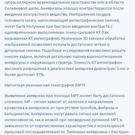
супраселлярном арахноидальном пространстве или в области
Сильвиевой щели. Аневризмы хорошо контрастируются после
введения контрастного вещества. Изображения сосудов
головного мозга, напоминающие ангиографические снимки,
могут быть получены при быстром введении контраста с
одновременным выполнением тонко-срезовой КТ (так
называемая КТ-ангиография). Различные 3D техники обработки
изображений позволяют получать достаточно четкие и
детальные снимки. Подобные исследования позволяют решать
многие задачи, включая детальную оценку взаимоотношения
аневризмы и окружающих структур. Точность КТ ангиографии
высокого разрешения в диагностике аневризм диаметром 3 мм и
более достигает 97%.
Магнитная резонансная томография (МРТ)
Выявление аневризм при помощи МРТ может быть достаточно
сложным. МР – сигнал зависит от наличия и направления
кровотока в аневризме, от присутствия тромбов, фиброза и
кальцинатов. Аневризмы могут давать сигнал как высокой
интенсивности, так и низкой при проведении рутинной МРТ, в
зависимости от перечисленных характеристик и используемой
пульсовой последовательности. Типичные аневризмы с быстрым