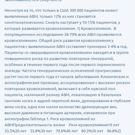
Несмотря на то, что только в США 300 000 пациентов имеют
выявленные АВМ, только 12% из них становятся
симптоматическими. Смерть наступает у 10-15% пациентов, у
которых развивается кровоизлияние. 1) Кровоизлияние. В
популяционном исследовании 38-70% всех АВМ проявляются
кровоизлиянием. Общий риск развития кровоизлияния у
пациентов с выявленными АВМ составляет примерно 2-4% в год.
Пациенты со свершившимся кровоизлиянием находятся в группе
повышенного риска по развитию повторных геморрагий,
особенно в течение первого года после первого перенесенного
эпизода. Частота геморрагических осложнений прогрессивно
растет после первого года от начала заболевания. Клинические и
ангиографические признаки, ассоциированные с высоким риском
повторных кровоизлияний, включают в себя мужской пол
пациента, маленький размер АВМ, локализацию в базальных
ганглиях мозга и задней черепной ямке, дренирование в глубокие
вены мозга, одна или малое количество дренирующих вен,
высокое давление в питающих артериях, измеряемое при
ангиографии.Таблица 1. Риск кровоизлияний из
АВМПродолжительность жизни Риск кровоизлияния10 лет
33.5%20 лет 55.8%30 лет 70.6%40 лет 80.3%50 лет 86.8%2)