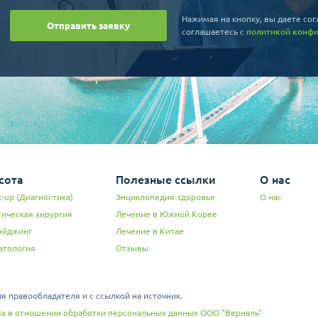
Нажимая на кнопку, вы даете сог
Отправить заявку
соглашаетесь c
политикой конф
сота
Полезные ссылки
О нас
-up (Диагностика)
Энциклопедия здоровья
О нас
тическая хирургия
Лечение в Южной Корее
эйджинг
Лечение в Китае
атология
Отзывы
 правообладателя и с ссылкой на источник.
а в отношении обработки персональных данных ООО "Верналь"