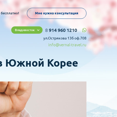
 бесплатно!
Мне нужна консультация
8
914 960 1210
Владивосток
ул.Острякова 13б оф.708
info@vernal-travel.ru
в Южной Корее