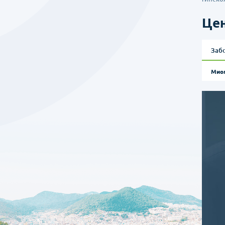
Цен
Заб
Мио