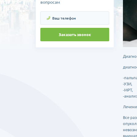
вопросам
Заказать звонок
Диагно
диагно
-пальп
-УЗИ,
-МРТ,
-анали
Лечени
Все ра
опухол
невозм
вмешат