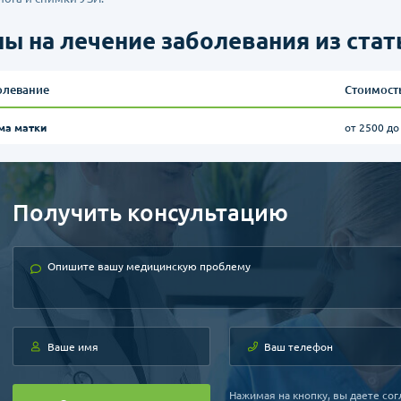
ы на лечение заболевания из стат
олевание
Стоимост
ма матки
от 2500 до
Получить консультацию
Нажимая на кнопку, вы даете сог