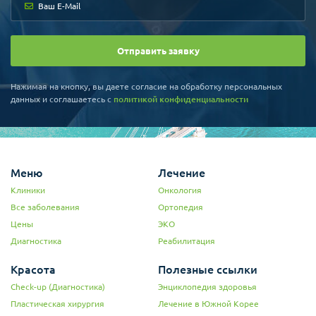
Отправить заявку
Нажимая на кнопку, вы даете согласие на обработку персональных
данных и соглашаетесь c
политикой конфиденциальности
Меню
Лечение
Клиники
Онкология
Все заболевания
Ортопедия
Цены
ЭКО
Диагностика
Реабилитация
Красота
Полезные ссылки
Check-up (Диагностика)
Энциклопедия здоровья
Пластическая хирургия
Лечение в Южной Корее