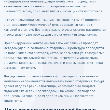
инфицирования мочевыводящих путей, лечат посредством
назначения лекарственных препаратов, повышающих
щелочность мочи, обильного питья и инъекций спазмолитиков.
В случае закупорки камнями мочевыводящих путей проводят
стентирование. Через мочевой пузырь вводится катетер с
камерой и стентом. Достигнув нужного участка, стент расширяется
и восстанавливает проход для оттока мочи и выхода камня.
При обнаружении конкрементов в почках лечение проводят
методом ударно-волновой литотрипсии. Процедура проводится
на новейших литотрипторах, которые посылают ультразвуковые
волны с максимальной точностью. Посредством ультразвука
структура конкрементов разрушается, и они выводятся из почки
естественным путем.
Для удаления больших камней в форме кораллов из почек и
мочеточника применяется малоинвазивная литотрипсия. Хирург
делает надрез в районе поясницы, через который вводится
эндоскоп с камерой и электродом и на конце. Наблюдая за
процессом на экране, врач дробит камень и извлекает его
фрагменты.
Цена лечения мочекаменной болезни