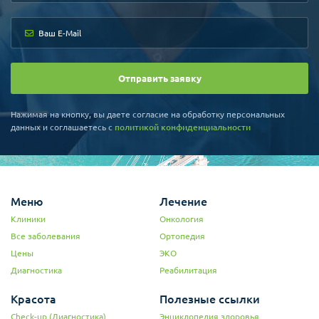
Отправить заявку
Нажимая на кнопку, вы даете согласие на обработку персональных
данных и соглашаетесь c
политикой конфиденциальности
Меню
Лечение
Клиники
Онкология
Все заболевания
Ортопедия
Цены
ЭКО
Диагностика
Реабилитация
Красота
Полезные ссылки
Check-up (Диагностика)
Энциклопедия здоровья