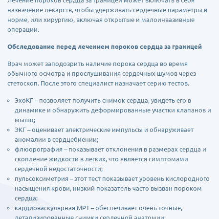
Лечение пороков сердца за границей может включать в себя
назначение лекарств, чтобы удерживать сердечные параметры в
норме, или хирургию, включая открытые и малоинвазивные
операции.
Обследование перед лечением пороков сердца за границей
Врач может заподозрить наличие порока сердца во время
обычного осмотра и прослушивания сердечных шумов через
стетоскоп. После этого специалист назначает серию тестов.
ЭхоКГ – позволяет получить снимок сердца, увидеть его в
динамике и обнаружить деформированные участки клапанов и
мышц;
ЭКГ – оценивает электрические импульсы и обнаруживает
аномалии в сердцебиении;
флюорография – показывает отклонения в размерах сердца и
скопление жидкости в легких, что является симптомами
сердечной недостаточности;
пульсоксиметрия – этот тест показывает уровень кислородного
насыщения крови, низкий показатель часто вызван пороком
сердца;
кардиоваскулярная МРТ – обеспечивает очень точные,
детализированные снимки сердечной анатомии;