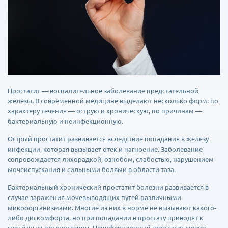
Простатит — воспалительное заболевание предстательной
железы. В современной медицине выделают несколько форм: по
характеру течения — острую и хроническую, по причинам —
бактериальную и неинфекционную.
Острый простатит развивается вследствие попадания в железу
инфекции, которая вызывает отек и нагноение. Заболевание
сопровождается лихорадкой, ознобом, слабостью, нарушением
мочеиспускания и сильными болями в области таза.
Бактериальный хронический простатит болезни развивается в
случае заражения мочевыводящих путей различными
микроорганизмами. Многие из них в норме не вызывают какого-
либо дискомфорта, но при попадании в простату приводят к