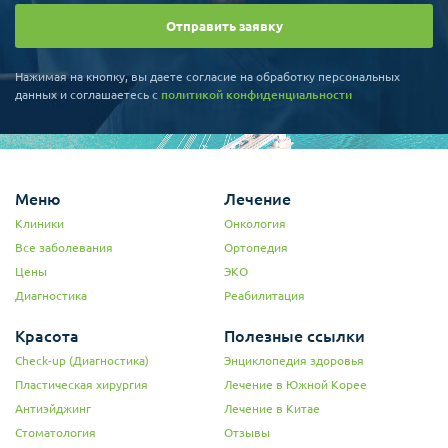
Отправить заявку
Нажимая на кнопку, вы даете согласие на обработку персональных
данных и соглашаетесь c
политикой конфиденциальности
Меню
Лечение
Клиники
Онкология
Все заболевания
Ортопедия
Цены
ЭКО
Диагностика
Реабилитация
Красота
Полезные ссылки
Check-up (Диагностика)
Энциклопедия здоровья
Пластическая хирургия
Лечение в Южной Корее
Антиэйджинг
Лечение в Китае
Стоматология
Отзывы