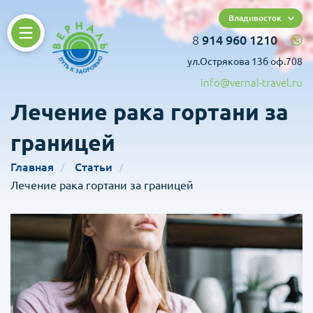
Владивосток
8
914 960 1210
ул.Острякова 13б оф.708
info@vernal-travel.ru
Лечение рака гортани за
границей
Главная
Статьи
Лечение рака гортани за границей