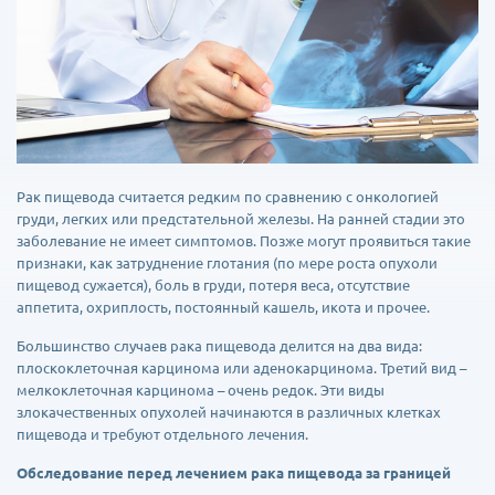
Рак пищевода считается редким по сравнению с онкологией
груди, легких или предстательной железы. На ранней стадии это
заболевание не имеет симптомов. Позже могут проявиться такие
признаки, как затруднение глотания (по мере роста опухоли
пищевод сужается), боль в груди, потеря веса, отсутствие
аппетита, охриплость, постоянный кашель, икота и прочее.
Большинство случаев рака пищевода делится на два вида:
плоскоклеточная карцинома или аденокарцинома. Третий вид –
мелкоклеточная карцинома – очень редок. Эти виды
злокачественных опухолей начинаются в различных клетках
пищевода и требуют отдельного лечения.
О
бследование перед лечением рака пищевода за границей