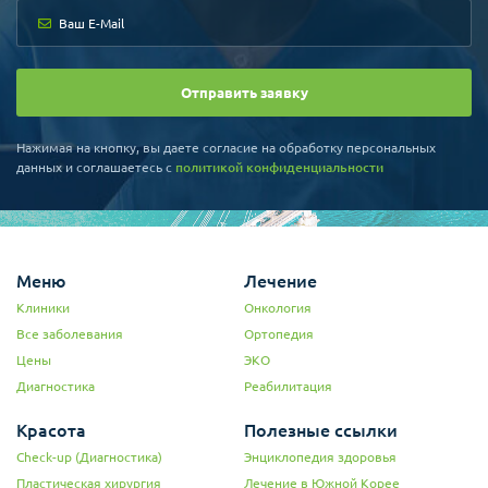
Отправить заявку
Нажимая на кнопку, вы даете согласие на обработку персональных
данных и соглашаетесь c
политикой конфиденциальности
Меню
Лечение
Клиники
Онкология
Все заболевания
Ортопедия
Цены
ЭКО
Диагностика
Реабилитация
Красота
Полезные ссылки
Check-up (Диагностика)
Энциклопедия здоровья
Пластическая хирургия
Лечение в Южной Корее