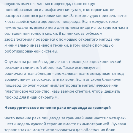
опухоль вместе с частью пищевода, ткань вокруг
новообразования и лимфатические узлы, в которые могли
распространяться раковые клетки. Затем желудок прикрепляется
к оставшейся части здорового пищевода. Если желудок тоже
нужно удалить, вместо него для приема пищи используются части
большой или тонкой кишки. В клиниках за рубежом
эзофагэктомия проводится с помощью открытого метода или
минимально инвазивной техники, в том числе с помощью
роботизированной системы.
Опухоли на ранней стадии лечат с помощью эндоскопической
резекции слизистой оболочки. Также используется
радиочастотная абляция – аномальная ткань выпаривается под
воздействием высокочастотных волн. Если опухоль блокирует
пищевод, хирург может имплантировать металлическое или
пластиковое устройство, называемое стентом, чтобы держать
проход для пищи открытым.
Нехирургическое лечение рака пищевода за границей
Часто лечение рака пищевода за границей начинается с четырех-
шести недель лучевой терапии вместе с химиотерапией. Лучевая
терапия также может использоваться для облегчения боли.