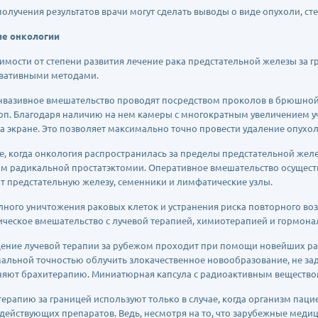
получения результатов врачи могут сделать выводы о виде опухоли, сте
е онкологии
симости от степени развития лечение рака предстательной железы за 
вативными методами.
вазивное вмешательство проводят посредством проколов в брюшной с
оп. Благодаря наличию на нем камеры с многократным увеличением у
на экране. Это позволяет максимально точно провести удаление опухоли
ае, когда онкология распространилась за пределы предстательной желе
м радикальной простатэктомии. Оперативное вмешательство осуществл
т предстательную железу, семенники и лимфатические узлы.
лного уничтожения раковых клеток и устранения риска повторного в
ическое вмешательство с лучевой терапией, химиотерапией и гормона
ение лучевой терапии за рубежом проходит при помощи новейших рад
альной точностью облучить злокачественное новообразование, не заде
яют брахитерапию. Миниатюрная капсула с радиоактивным веществом 
ерапию за границей используют только в случае, когда организм пац
действующих препаратов. Ведь, несмотря на то, что зарубежные меди