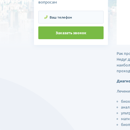
вопросам
Заказать звонок
Рак пр
Недуг 
наибол
проход
Диагно
Лечени
биох
анал
ульт
магн
биоп