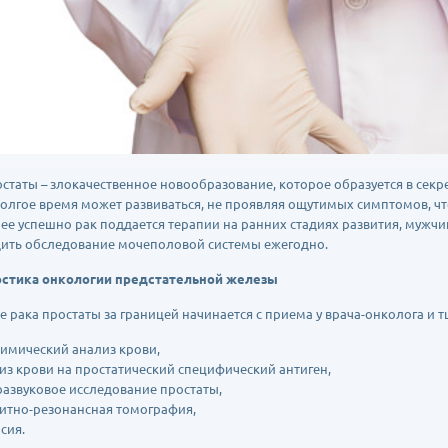
остаты – злокачественное новообразование, которое образуется в сек
долгое время может развиваться, не проявляя ощутимых симптомов, чт
ее успешно рак поддается терапии на ранних стадиях развития, мужч
ить обследование мочеполовой системы ежегодно.
стика онкологии предстательной железы
е рака простаты за границей начинается с приема у врача-онколога и т
имический анализ крови,
из крови на простатический специфический антиген,
развуковое исследование простаты,
итно-резонансная томография,
сия.