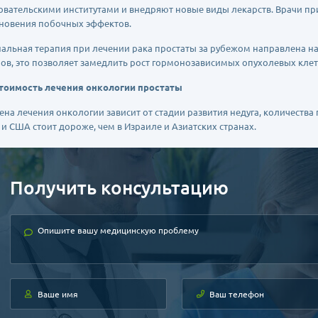
овательскими институтами и внедряют новые виды лекарств. Врачи 
новения побочных эффектов.
альная терапия при лечении рака простаты за рубежом направлена 
ов, это позволяет замедлить рост гормонозависимых опухолевых клет
имость лечения онкологии простаты
ечения онкологии зависит от стадии развития недуга, количества п
 и США стоит дороже, чем в Израиле и Азиатских странах.
Получить консультацию