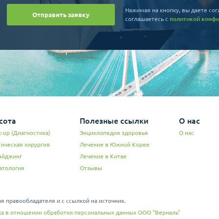
Нажимая на кнопку, вы даете сог
Отправить заявку
соглашаетесь c
политикой конф
сота
Полезные ссылки
О нас
-up (Диагностика)
Энциклопедия здоровья
О нас
тическая хирургия
Лечение в Южной Корее
эйджинг
Лечение в Китае
атология
Отзывы
 правообладателя и с ссылкой на источник.
а в отношении обработки персональных данных ООО "Верналь"