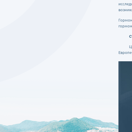
исслед
возник
Гормон
гормон
Сто
Цена л
Европе