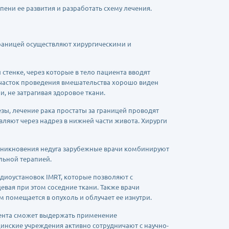
пени ее развития и разработать схему лечения.
границей осуществляют хирургическими и
тенке, через которые в тело пациента вводят
часток проведения вмешательства хорошо виден
, не затрагивая здоровое ткани.
зы, лечение рака простаты за границей проводят
яют через надрез в нижней части живота. Хирурги
озникновения недуга зарубежные врачи комбинируют
льной терапией.
иоустановок IMRT, которые позволяют с
вая при этом соседние ткани. Также врачи
помещается в опухоль и облучает ее изнутри.
иента сможет выдержать применение
цинские учреждения активно сотрудничают с научно-