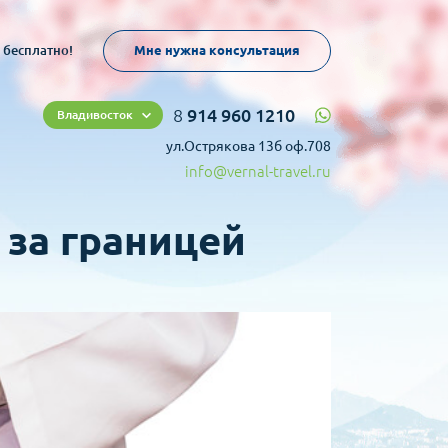
 бесплатно!
Мне нужна консультация
8
914 960 1210
Владивосток
ул.Острякова 13б оф.708
info@vernal-travel.ru
 за границей