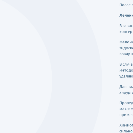
После 
Лечени
В зави
консер
Малоин
эндоск
врачу 
В случ
методо
удаляю
Для по
хирург
Провед
максим
примен
Химиот
сильно