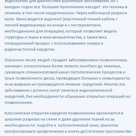
эндоскопию для диагностики различных заболеваний, но с
каждым годом все большее применение находит эта техника в
лечении, в том числе хирургическом. Через небольшой разрез в
коже (6мм) водится эндоскоп (эластичный тонкий кабель с
линзой видеокамеры на конце и с инструментами,
необходимыми для операции), который позволяет видеть
структуры и ткани в зоне вмешательства, а также весь
операционный процесс с использованием лазера и
радиочастотной хирургии.
Огромное число людей страдает заболеваниями позвоночника,
начиная с относительно более легкого люмбаго до тяжелых,
сужающих спинномозговой канал патологических процессов и
грыж позвоночного диска, приводящих больных к инвалидности,
если вовремя не производится лечение хирургией. Многие эти
заболевания с успехом могут лечиться эндоскопической
хирургией, без необходимости обширных открытых операций на
позвоночнике.
Классическая открытая хирургия позвоночника заключается в
широких разрезах на спине и даже удалении тканей из за
необходимости подойти к патологической зоне, грамотно
контролировать кровотечение и иметь достаточное пространство