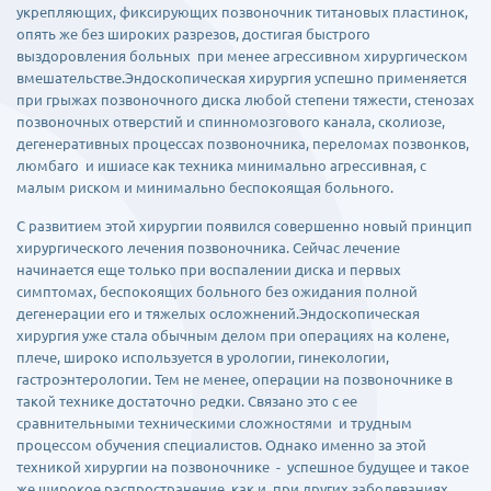
укрепляющих, фиксирующих позвоночник титановых пластинок,
опять же без широких разрезов, достигая быстрого
выздоровления больных при менее агрессивном хирургическом
вмешательстве.Эндоскопическая хирургия успешно применяется
при грыжах позвоночного диска любой степени тяжести, стенозах
позвоночных отверстий и спинномозгового канала, сколиозе,
дегенеративных процессах позвоночника, переломах позвонков,
люмбаго и ишиасе как техника минимально агрессивная, с
малым риском и минимально беспокоящая больного.
С развитием этой хирургии появился совершенно новый принцип
хирургического лечения позвоночника. Сейчас лечение
начинается еще только при воспалении диска и первых
симптомах, беспокоящих больного без ожидания полной
дегенерации его и тяжелых осложнений.Эндоскопическая
хирургия уже стала обычным делом при операциях на колене,
плече, широко используется в урологии, гинекологии,
гастроэнтерологии. Тем не менее, операции на позвоночнике в
такой технике достаточно редки. Связано это с ее
сравнительными техническими сложностями и трудным
процессом обучения специалистов. Однако именно за этой
техникой хирургии на позвоночнике - успешное будущее и такое
же широкое распространение, как и при других заболеваниях.