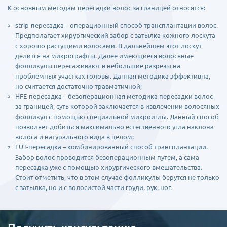
К основным методам пересадки волос за границей относятся:
strip-пересадка – операционный способ трансплантации волос.
Предполагает хирургический забор с затылка кожного лоскута
с хорошо растущими волосами. В дальнейшем этот лоскут
делится на микрографты. Далее имеющиеся волосяные
фолликулы пересаживают в небольшие разрезы на
проблемных участках головы. Данная методика эффективна,
но считается достаточно травматичной;
HFE-пересадка – безоперационная методика пересадки волос
за границей, суть которой заключается в извлечении волосяных
фолликул с помощью специальной микроиглы. Данный способ
позволяет добиться максимально естественного угла наклона
волоса и натурального вида в целом;
FUT-пересадка – комбинированный способ трансплантации.
Забор волос проводится безоперационным путем, а сама
пересадка уже с помощью хирургического вмешательства.
Стоит отметить, что в этом случае фолликулы берутся не только
с затылка, но и с волосистой части груди, рук, ног.