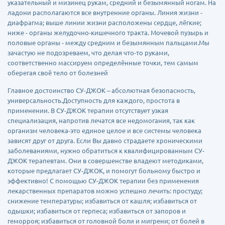
указательный и мизинец рукам, средний и безымянный ногам. На
ладони располагаются все внутренние органы. Линия жизни -
диафрагма; выше линии жизни расположены сердце, лёгкие;
ниже - органы желудочно-кишечного тракта. Мочевой пузырь и
половые органы - между средним и безымянным пальцами.Мы
зачастую не подозреваем, что делая что-то руками,
соответственно массируем определённые точки, тем самым
оберегая своё тело от болезней
Главное достоинство СУ-ДЖОК – абсолютная безопасность,
универсальность.Доступность для каждого, простота в
применении. В СУ-ДЖОК терапии отсутствует узкая
специализация, напротив лечатся все недомогания, так как
организм человека-это единое целое и все системы человека
зависят друг от друга. Если Вы давно страдаете хроническими
заболеваниями, нужно обратиться к квалифицированным СУ-
ДЖОК терапевтам. Они в совершенстве владеют методиками,
которые предлагает СУ-ДЖОК, и помогут больному быстро и
эффективно! С помощью СУ-ДЖОК терапии без применения
лекарственных препаратов можно успешно лечить: простуду;
снижение температуры; избавиться от кашля; избавиться от
одышки; избавиться от герпеса; избавиться от запоров и
геморроя; избавиться от головной боли и мигрени; от болей в