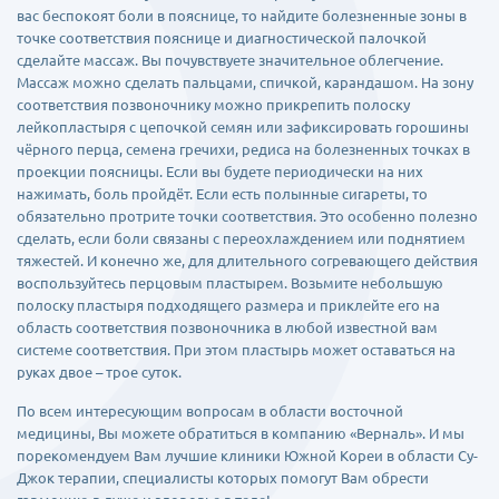
вас беспокоят боли в пояснице, то найдите болезненные зоны в
точке соответствия пояснице и диагностической палочкой
сделайте массаж. Вы почувствуете значительное облегчение.
Массаж можно сделать пальцами, спичкой, карандашом. На зону
соответствия позвоночнику можно прикрепить полоску
лейкопластыря с цепочкой семян или зафиксировать горошины
чёрного перца, семена гречихи, редиса на болезненных точках в
проекции поясницы. Если вы будете периодически на них
нажимать, боль пройдёт. Если есть полынные сигареты, то
обязательно протрите точки соответствия. Это особенно полезно
сделать, если боли связаны с переохлаждением или поднятием
тяжестей. И конечно же, для длительного согревающего действия
воспользуйтесь перцовым пластырем. Возьмите небольшую
полоску пластыря подходящего размера и приклейте его на
область соответствия позвоночника в любой известной вам
системе соответствия. При этом пластырь может оставаться на
руках двое – трое суток.
По всем интересующим вопросам в области восточной
медицины, Вы можете обратиться в компанию «Верналь». И мы
порекомендуем Вам лучшие клиники Южной Кореи в области Су-
Джок терапии, специалисты которых помогут Вам обрести