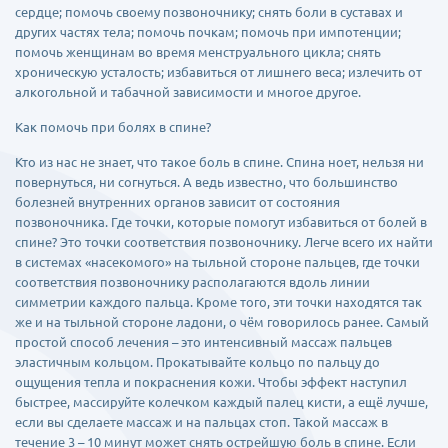
сердце; помочь своему позвоночнику; снять боли в суставах и
других частях тела; помочь почкам; помочь при импотенции;
помочь женщинам во время менструального цикла; снять
хроническую усталость; избавиться от лишнего веса; излечить от
алкогольной и табачной зависимости и многое другое.
Как помочь при болях в спине?
Кто из нас не знает, что такое боль в спине. Спина ноет, нельзя ни
повернуться, ни согнуться. А ведь известно, что большинство
болезней внутренних органов зависит от состояния
позвоночника. Где точки, которые помогут избавиться от болей в
спине? Это точки соответствия позвоночнику. Легче всего их найти
в системах «насекомого» на тыльной стороне пальцев, где точки
соответствия позвоночнику располагаются вдоль линии
симметрии каждого пальца. Кроме того, эти точки находятся так
же и на тыльной стороне ладони, о чём говорилось ранее. Самый
простой способ лечения – это интенсивный массаж пальцев
эластичным кольцом. Прокатывайте кольцо по пальцу до
ощущения тепла и покраснения кожи. Чтобы эффект наступил
быстрее, массируйте колечком каждый палец кисти, а ещё лучше,
если вы сделаете массаж и на пальцах стоп. Такой массаж в
течение 3 – 10 минут может снять острейшую боль в спине. Если