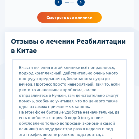
начинают носить хронический характер. Именно поэтому мы и
наши китайские партнеры всегда рекомендуем не откладывать
курсы реабилитации, так как от своевременного качественного
Смотреть все клиники
лечения зависит возможность восстановления и возвращения к
нормальной жизни. В зависимости от мобильности пациента, его
состояния и пожеланий китайские клиники готовы предложить
как варианты реабилитации с упором на терапевтические
Отзывы о лечении Реабилитации
занятия, ЛФК и массажи, так и программы с большим упором на
в Китае
традиционную китайскую медицину- массажи, моксатеапию,
банки, иглоукалывания, фитотерапию, а таже, конечно же,
комбинированный вариант. Немаловажно, что прием
В части лечения в этой клинике всё понравилось,
Х
растительных препаратов нормализует работу организма в
подход комплексный. действительно очень много
в
целом, в том числе помогает предотвратить повторный инсульт. В
ши
процедур предлагается, были заняты с утра до
р
среднем курс реабилитации длится от 2-3 недель до полутора-
вечера. Прогресс просто невероятный. Так что, если
м
двух месяцев, что зависит от степени поражения, нарушения
у кого-то аналогичная проблема, смело
п
двигательных функций. Предусмотрены возможности
отправляйтесь в Нункен, там действительно смогут
п
проживания в клинике, отеле либо в квартире в зависимости от
помочь, особенно учитывая, что по цене это также
и
одна из самых приемлемых клиник.
к
пожеланий пациента и сроков нахождения в Китае.
На этом фоне бытовые удобства незначительны, да
к
Прочие случаи, требующие реабилитации
и
есть проблема с горячей водой (отсутствие
н
Кроме пациентов, страдающих от ДЦП и последствий инсульта, к
о
обусловлено только вопросами экономии самой
п
нам достаточно часто обращаются пациенты, которым
о
клиники:) но воду дают три раза в неделю и под
л
восстановление требуется после различных травм костей и
о
этот график вполне реально подстроится, с
з
суставов, позвоночника, головного мозга, а также после