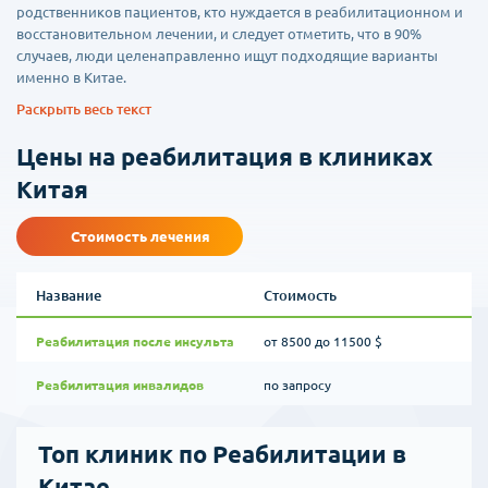
родственников пациентов, кто нуждается в реабилитационном и
восстановительном лечении, и следует отметить, что в 90%
случаев, люди целенаправленно ищут подходящие варианты
именно в Китае.
Раскрыть весь текст
Реабилитация в клиниках Китая является одним из самых
популярных направлений, признанных во всем мире, так как
Цены на реабилитация в клиниках
именно здесь предлагается очень широкий спектр мероприятий,
начиная от массажей, различных видов терапевтических занятий,
Китая
реа-процедур с использованием специального оборудования, и
до традиционных восточных методов- иглоукалываний,
Стоимость лечения
массажей по активным точкам, моксатерапии и многого другого.
Название
Стоимость
Следует отметить, что наши клиники партнеры готовы
предложить широкий спектр медикаментов, причем как
Реабилитация после инсульта
от 8500 до 11500 $
классических аптечных форм, так и специализированных
травяных сборов, настоев и вытяжек, которые производят
Реабилитация инвалидов
по запросу
непосредственно в аптеках при клиниках.
ДЦП
Чаще всего с целью подбора клиники для реабилитации в Китае к
Топ клиник по Реабилитации в
нам обращаются родители детишек с ДЦП, что нередко
предполагает ряд сопутствующих осложнений. Как известно,
Китае