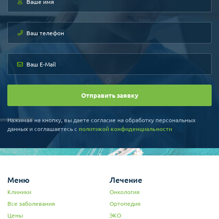
чем на лечение. Поэтому по возможности нужно
брать с собой привычные крупы, может хлеб на
первое время, консервы какие-то и т. д.
6. По срокам пребывания это, конечно, должен
оценивать врач, но скажу от себя, что два месяца
оптимально, ну может два месяца и неделя. Т. к. за
один месяц идет только привыкание и реальные
результаты начинаются на второй месяц, три
месяца очень долго, лечение очень интенсивное от
которого необходимо отдыхать.
В целом это всё, поездкой мы довольны, думаем
Отправить заявку
отдохнуть и вернуться в эту клинику еще раз.
Спасибо)
Дмитрий Л., г.Владивосток
Нажимая на кнопку, вы даете согласие на обработку персональных
данных и соглашаетесь c
политикой конфиденциальности
Меню
Лечение
Клиники
Онкология
Все заболевания
Ортопедия
Цены
ЭКО