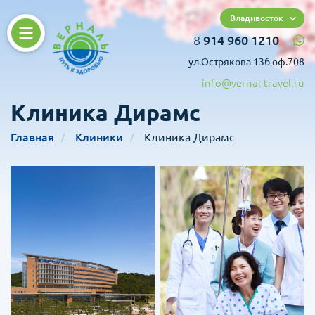
Владивосток
8
914 960 1210
ул.Острякова 13б оф.708
info@vernal-travel.ru
Клиника Дирамс
Главная
Клиники
Клиника Дирамс