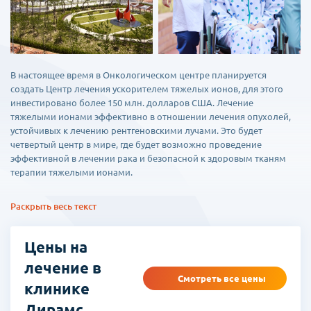
В настоящее время в Онкологическом центре планируется
создать Центр лечения ускорителем тяжелых ионов, для этого
инвестировано более 150 млн. долларов США. Лечение
тяжелыми ионами эффективно в отношении лечения опухолей,
устойчивых к лечению рентгеновскими лучами. Это будет
четвертый центр в мире, где будет возможно проведение
эффективной в лечении рака и безопасной к здоровым тканям
терапии тяжелыми ионами.
В центре созданы 7 субцентров, специализированных на лечении
Раскрыть весь текст
отдельных видов раковых опухолей:
Центр лечения рака головы и шеи (включая рак щитовидной
Цены на
железы). Врачи центра специализируются на лечении
новообразований полости рта, глотки, придаточных пазух,
лечение в
слюнных желез, уха и щитовидной железы. Специалисты с
Смотреть все цены
клинике
огромным опытом работы и профессиональными знаниями
подберут оптимальный вариант лечения при этом максимально
Дирамс