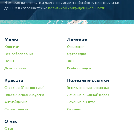
Нажимая на кнопку, вы даете согласие на обработку персональных
данных и соглашаетесь c
политикой конфиденциальности
Меню
Лечение
Клиники
Онкология
Все заболевания
Ортопедия
Цены
ЭКО
Диагностика
Реабилитация
Красота
Полезные ссылки
Check-up (Диагностика)
Энциклопедия здоровья
Пластическая хирургия
Лечение в Южной Корее
Антиэйджинг
Лечение в Китае
Стоматология
Отзывы
О нас
О нас