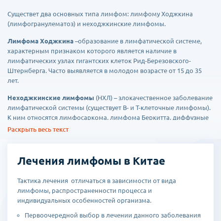
Существет два основных типа лимфом: лимфому Ходжкина
(лимфогранулематоз) и неходжкинские лимфомы.
Лимфома Ходжкина
–образование в лимфатической системе,
характерным признаком которого является наличие в
лимфатических узлах гигантских клеток Рид-Березовского-
Штернберга. Часто выявляется в молодом возрасте от 15 до 35
лет.
Неходжкинские лимфомы
(НХЛ) – злокачественное заболевание
лимфатической системы (существует B- и T-клеточные лимфомы).
К ним относятся лимфосаркома, лимфома Беркитта, диффузные
мелко- и крупноклеточные лимфомы, Т-клеточные
Раскрыть весь текст
лимфомы, лимфома из клеток маргинальной
зоны, анапластические лимфомы и т. д.
Лечения лимфомы в Китае
Неходжкинская лимфома поддается лечению хуже, чем лимфома
Ходжкина.
Тактика лечения отличаться в зависимости от вида
лимфомы, распространенности процесса и
индивидуальных особенностей организма.
Первоочередной выбор в лечении данного заболевания