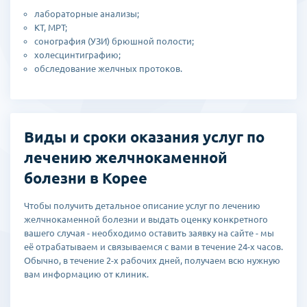
воздействием ультразвука или электрического тока
лабораторные анализы;
соответственно.
КТ, МРТ;
Если же размер камней не позволяет избежать хирургического
сонография (УЗИ) брюшной полости;
вмешательства, тогда выбирается один из следующих методов:
холесцинтиграфию;
обследование желчных протоков.
лапароскопическое удаление желчного пузыря
(холецистэктомия) через небольшие проколы;
эндоскопическая папиллотомия (рассечение печеночно-
поджелудочной ампулы для выхода камней вместе с желчью).
Виды и сроки оказания услуг по
Обе операции предполагают минимальное хирургическое
лечению желчнокаменной
вмешательство, что обеспечивает короткий восстановительный
период и минимизирует риск осложнений.
болезни в Корее
Чтобы получить детальное описание услуг по лечению
желчнокаменной болезни и выдать оценку конкретного
вашего случая - необходимо оставить заявку на сайте - мы
её отрабатываем и связываемся с вами в течение 24-х часов.
Обычно, в течение 2-х рабочих дней, получаем всю нужную
вам информацию от клиник.