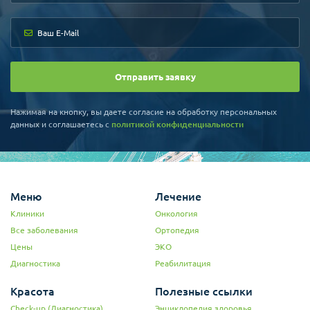
Отправить заявку
Нажимая на кнопку, вы даете согласие на обработку персональных
данных и соглашаетесь c
политикой конфиденциальности
Меню
Лечение
Клиники
Онкология
Все заболевания
Ортопедия
Цены
ЭКО
Диагностика
Реабилитация
Красота
Полезные ссылки
Check-up (Диагностика)
Энциклопедия здоровья