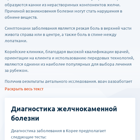
образуются камни из нерастворимых компонентов желчи.
Причиной возникновения болезни могут стать нарушения в
обмене веществ.
Симптомами заболевания является резкая боль в верхней части
живота справа или в центре, а также боль в спине между
лопатками.
Корейские клиники, благодаря высокой квалификации врачей,
ориентации на клиента и использованию передовых технологий,
являются одними из наиболее популярных для выбора лечения
за рубежом.
Получив результаты детального исследования, врач разработает
индивидуальный план лечения, который может включать как
Раскрыть весь текст
терапию медикаментозными препаратами, так и хирургическое
вмешательство.
Диагностика желчнокаменной
Медикаментозное лечение применяется при размерах камней до
болезни
15-20мм, проводится курсом, амбулаторно.
Также в Корее доступно лечение ультразвуковой терапией и
Диагностика заболевания в Корее предполагает
ударно-волновой литотрипсией. Камни разрушаются под
следующие тесты: