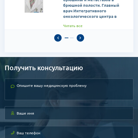
брюшной полости. Главный
врач Интегративного
онкологического центра в
больнице СЭМ.
Читать все
Специализация:
рак брюшины,
метастазы в брюшине, LHIPEC
(Лайпек - лапароскопическая
гипертермическая
внутрибрюшинная
химиотерапия), HIFU-Knife
(Хайфу нож - высокочастотная
Получить консультацию
ультразвуковая абляция),
инъекция SB